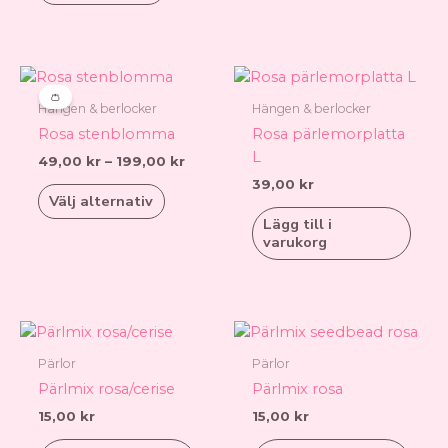
olika
alternativen
kan
väljas
Prisintervall:
Den
49,00 kr
på
här
👛
till
Hängen & berlocker
Hängen & berlocker
produktsidan
produkten
199,00 kr
Rosa stenblomma
Rosa pärlemorplatta
har
L
49,00
kr
–
199,00
kr
flera
39,00
kr
varianter.
Välj alternativ
De
Lägg till i
olika
varukorg
alternativen
kan
väljas
på
produktsidan
Pärlor
Pärlor
Pärlmix rosa/cerise
Pärlmix rosa
15,00
kr
15,00
kr