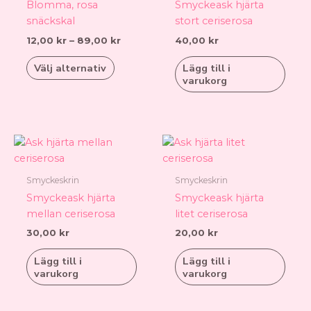
Blomma, rosa
Smyckeask hjärta
flera
snäckskal
stort ceriserosa
varianter.
12,00
kr
–
89,00
kr
40,00
kr
De
olika
Välj alternativ
Lägg till i
alternativen
varukorg
kan
väljas
på
produktsidan
Smyckeskrin
Smyckeskrin
Smyckeask hjärta
Smyckeask hjärta
mellan ceriserosa
litet ceriserosa
30,00
kr
20,00
kr
Lägg till i
Lägg till i
varukorg
varukorg