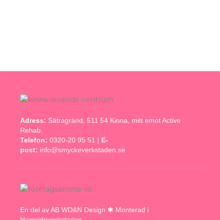
Adress:
Sätragränd, 511 54 Kinna, mitt emot Active
Rehab.
Telefon:
0320-20 95 51 |
E-
post:
info@smyckeverkstaden.se
En del av AB WD&N Design ✱ Monterad i
Hemsideverkstaden