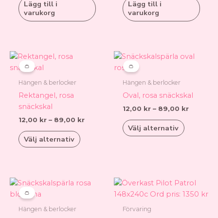
Lägg till i
Lägg till i
varukorg
varukorg
Prisintervall:
Prisinter
Den
Den
12,00 kr
12,00 kr
här
här
👛
👛
till
till
produkten
produkt
89,00 kr
89,00 k
Hängen & berlocker
Hängen & berlocker
har
har
Rektangel, rosa
Oval, rosa snäckskal
flera
flera
snäckskal
12,00
kr
–
89,00
kr
varianter.
varianter.
12,00
kr
–
89,00
kr
De
De
Välj alternativ
olika
olika
Välj alternativ
alternativen
alternati
kan
kan
väljas
väljas
på
på
Prisintervall:
Den
12,00 kr
produktsidan
produkts
här
👛
till
produkten
89,00 kr
Hängen & berlocker
Förvaring
har