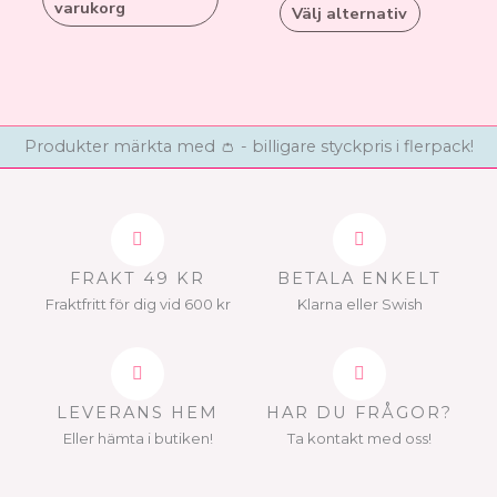
olika
varukorg
Välj alternativ
alternati
kan
väljas
på
produkts
Produkter märkta med 👛 - billigare styckpris i flerpack!
FRAKT 49 KR
BETALA ENKELT
Fraktfritt för dig vid 600 kr
Klarna eller Swish
LEVERANS HEM
HAR DU FRÅGOR?
Eller hämta i butiken!
Ta kontakt med oss!