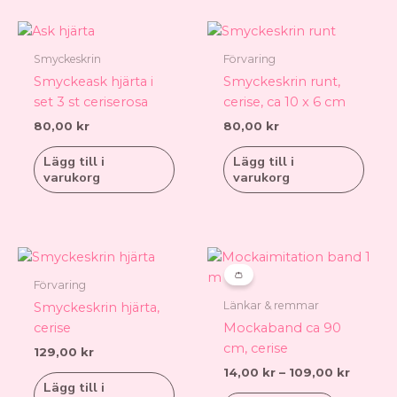
Smyckeskrin
Förvaring
Smyckeask hjärta i
Smyckeskrin runt,
set 3 st ceriserosa
cerise, ca 10 x 6 cm
80,00
kr
80,00
kr
Lägg till i
Lägg till i
varukorg
varukorg
Prisinte
Den
14,00 k
här
👛
till
Förvaring
produkt
109,00 
Länkar & remmar
Smyckeskrin hjärta,
har
cerise
Mockaband ca 90
flera
cm, cerise
129,00
kr
varianter.
14,00
kr
–
109,00
kr
De
Lägg till i