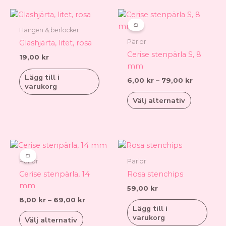
Prisinterv
Den
6,00 kr
här
👛
till
Hängen & berlocker
produkt
79,00 kr
Pärlor
Glashjärta, litet, rosa
har
Cerise stenpärla S, 8
19,00
kr
flera
mm
varianter.
Lägg till i
6,00
kr
–
79,00
kr
De
varukorg
olika
Välj alternativ
alternati
kan
väljas
på
Prisintervall:
Den
8,00 kr
produkts
här
👛
till
Pärlor
Pärlor
produkten
69,00 kr
Cerise stenpärla, 14
Rosa stenchips
har
mm
59,00
kr
flera
8,00
kr
–
69,00
kr
varianter.
Lägg till i
De
varukorg
Välj alternativ