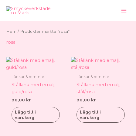
Hoppa
till
innehåll
Hem
/ Produkter märkta ”rosa”
rosa
Länkar & remmar
Länkar & remmar
Stållänk med emalj,
Stållänk med emalj,
guld/rosa
stål/rosa
90,00
kr
90,00
kr
Lägg till i
Lägg till i
varukorg
varukorg