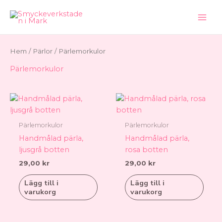
Hoppa
till
innehåll
Hem
/
Pärlor
/ Pärlemorkulor
Pärlemorkulor
Pärlemorkulor
Pärlemorkulor
Handmålad pärla,
Handmålad pärla,
ljusgrå botten
rosa botten
29,00
kr
29,00
kr
Lägg till i
Lägg till i
varukorg
varukorg