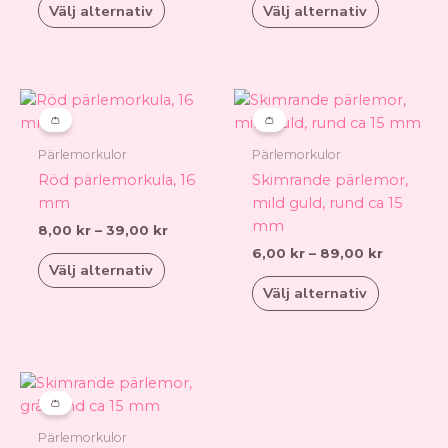
olika
olika
Välj alternativ
Välj alternativ
alternativen
alternati
kan
kan
väljas
väljas
på
på
Prisintervall:
Prisinterv
Den
Den
8,00 kr
6,00 kr
produktsidan
produkts
här
här
👛
👛
till
till
produkten
produkt
39,00 kr
89,00 kr
Pärlemorkulor
Pärlemorkulor
har
har
Röd pärlemorkula, 16
Skimrande pärlemor,
flera
flera
mm
mild guld, rund ca 15
varianter.
varianter.
mm
8,00
kr
–
39,00
kr
De
De
6,00
kr
–
89,00
kr
olika
olika
Välj alternativ
alternativen
alternati
Välj alternativ
kan
kan
väljas
väljas
på
på
produktsidan
produkts
Prisintervall:
Den
6,00 kr
här
👛
till
produkten
89,00 kr
Pärlemorkulor