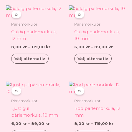
Prisintervall:
Prisinterv
Den
Den
8,00 kr
6,00 kr
här
här
👛
👛
till
till
produkten
produkt
119,00 kr
89,00 kr
Pärlemorkulor
Pärlemorkulor
har
har
Guldig pärlemorkula,
Guldig pärlemorkula,
flera
flera
12 mm
10 mm
varianter.
varianter.
8,00
kr
–
119,00
kr
6,00
kr
–
89,00
kr
De
De
olika
olika
Välj alternativ
Välj alternativ
alternativen
alternati
kan
kan
väljas
väljas
på
på
Prisintervall:
Prisinter
Den
Den
6,00 kr
8,00 kr
produktsidan
produkts
här
här
👛
👛
till
till
produkten
produkt
89,00 kr
119,00 k
Pärlemorkulor
Pärlemorkulor
har
har
Ljust gul
Röd pärlemorkula, 12
flera
flera
pärlemorkula, 10 mm
mm
varianter.
varianter.
6,00
kr
–
89,00
kr
8,00
kr
–
119,00
kr
De
De