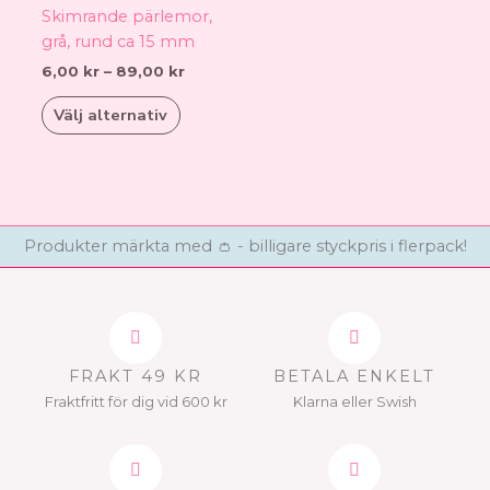
har
Skimrande pärlemor,
flera
grå, rund ca 15 mm
varianter.
6,00
kr
–
89,00
kr
De
olika
Välj alternativ
alternativen
kan
väljas
på
produktsidan
Produkter märkta med 👛 - billigare styckpris i flerpack!
FRAKT 49 KR
BETALA ENKELT
Fraktfritt för dig vid 600 kr
Klarna eller Swish