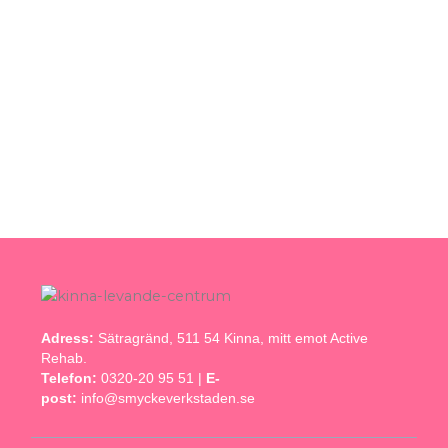
Adress:
Sätragränd, 511 54 Kinna, mitt emot Active
Rehab.
Telefon:
0320-20 95 51 |
E-
post:
info@smyckeverkstaden.se