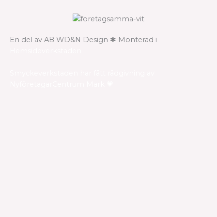
En del av AB WD&N Design ✱ Monterad i
Hemsideverkstaden
Smyckeverkstaden har fått rådgivning av
NyföretagarCentrum Mark 💗