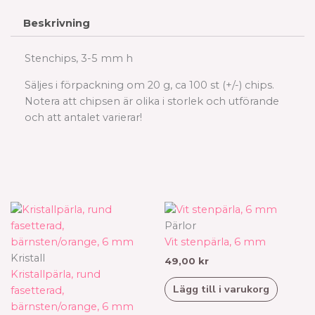
Beskrivning
Stenchips, 3-5 mm h
Säljes i förpackning om 20 g, ca 100 st (+/-) chips.
Notera att chipsen är olika i storlek och utförande
och att antalet varierar!
Prisintervall:
Den
59,00 kr
här
Pärlor
till
produkten
Vit stenpärla, 6 mm
99,00 kr
har
Kristall
49,00
kr
flera
Kristallpärla, rund
Lägg till i varukorg
varianter.
fasetterad,
De
bärnsten/orange, 6 mm