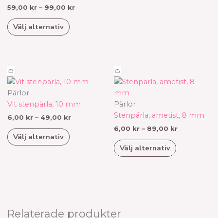
olika
59,00
kr
–
99,00
kr
alternativen
Välj alternativ
kan
väljas
på
produktsidan
Prisintervall:
Prisinterval
Den
Den
👛
👛
6,00 kr
6,00 kr
här
här
till
till
produkten
produkten
Pärlor
49,00 kr
89,00 kr
har
har
Vit stenpärla, 10 mm
Pärlor
flera
flera
Stenpärla, ametist, 8 mm
6,00
kr
–
49,00
kr
varianter.
varianter.
6,00
kr
–
89,00
kr
Välj alternativ
De
De
Välj alternativ
olika
olika
alternativen
alternativen
kan
kan
väljas
väljas
på
på
produktsidan
produktsid
Relaterade produkter