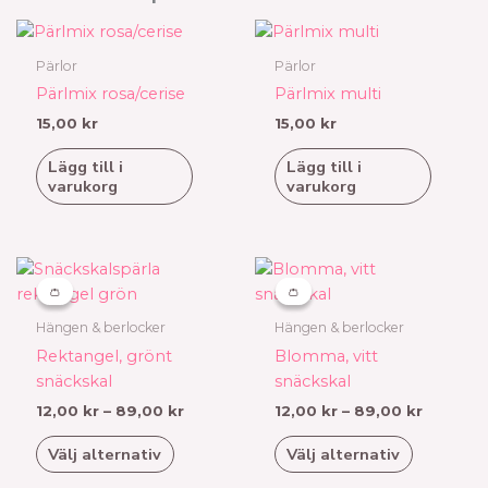
Pärlor
Pärlor
Pärlmix rosa/cerise
Pärlmix multi
15,00
kr
15,00
kr
Lägg till i
Lägg till i
varukorg
varukorg
Prisintervall:
Prisinter
Den
Den
12,00 kr
12,00 kr
här
här
👛
👛
👛
👛
till
till
produkten
produkten
89,00 kr
89,00 k
Hängen & berlocker
Hängen & berlocker
har
har
Rektangel, grönt
Blomma, vitt
flera
flera
snäckskal
snäckskal
varianter.
varianter.
12,00
kr
–
89,00
kr
12,00
kr
–
89,00
kr
De
De
olika
olika
Välj alternativ
Välj alternativ
alternativen
alternativen