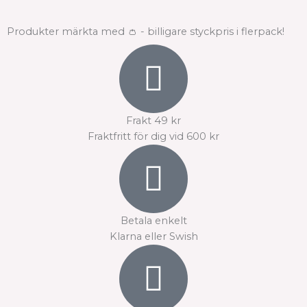
kan
kan
väljas
väljas
Produkter märkta med 👛 - billigare styckpris i flerpack!
på
på
produktsidan
produktsidan
Frakt 49 kr
Fraktfritt för dig vid 600 kr
Betala enkelt
Klarna eller Swish