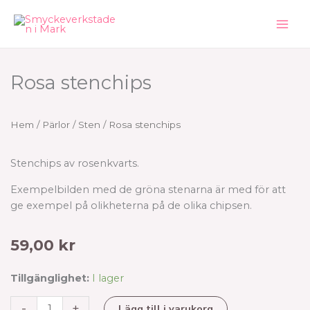
Hoppa
till
innehåll
Rosa stenchips
Hem
/
Pärlor
/
Sten
/ Rosa stenchips
Stenchips av rosenkvarts.
Exempelbilden med de gröna stenarna är med för att
ge exempel på olikheterna på de olika chipsen.
59,00
kr
Rosa
Tillgänglighet:
I lager
stenchips
-
+
Lägg till i varukorg
mängd