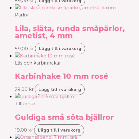
Lägg till i varukorg
59,00
kr
Pärlor
Lila, släta, runda småpärlor,
ametist, 4 mm
Lägg till i varukorg
59,00
kr
Lås och karbinhakar
Karbinhake 10 mm rosé
Lägg till i varukorg
29,00
kr
Tillbehör
Guldiga små söta bjällror
Lägg till i varukorg
19,00
kr