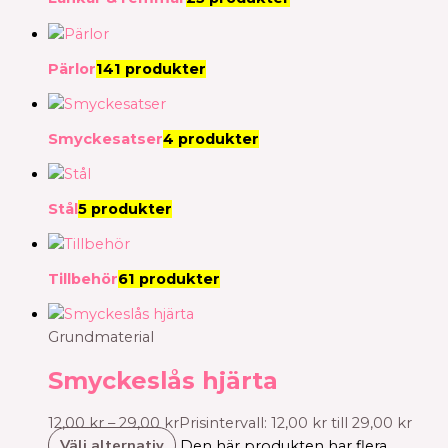
Pärlor
141 produkter
Smyckesatser
4 produkter
Stål
5 produkter
Tillbehör
61 produkter
Grundmaterial
Smyckeslås hjärta
12,00
kr
–
29,00
kr
Prisintervall: 12,00 kr till 29,00 kr
Välj alternativ
Den här produkten har flera