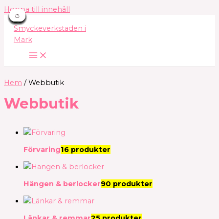
Hoppa till innehåll
👛
👛
👛
👛
👛
👛
👛
👛
👛
👛
👛
👛
👛
👛
Hem
/ Webbutik
Webbutik
Förvaring
16 produkter
Hängen & berlocker
90 produkter
Länkar & remmar
25 produkter