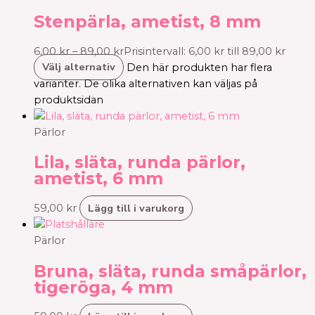
Stenpärla, ametist, 8 mm
6,00
kr
–
89,00
kr
Prisintervall: 6,00 kr till 89,00 kr
Välj alternativ
Den här produkten har flera
varianter. De olika alternativen kan väljas på
produktsidan
Pärlor
Lila, släta, runda pärlor,
ametist, 6 mm
Lägg till i varukorg
59,00
kr
Pärlor
Bruna, släta, runda småpärlor,
tigeröga, 4 mm