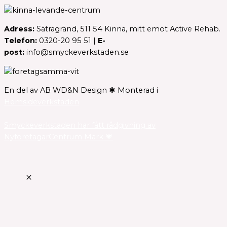
Adress:
Sätragränd, 511 54 Kinna, mitt emot Active Rehab.
Telefon:
0320-20 95 51 |
E-
post:
info@smyckeverkstaden.se
En del av AB WD&N Design ✱ Monterad i
Hemsideverkstaden
Smyckeverkstaden har fått rådgivning av
NyföretagarCentrum Mark 💗