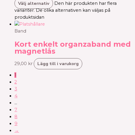
Välj alternativ
Den här produkten har flera
varianter. De olika alternativen kan väljas på
produktsidan
Band
Kort enkelt organzaband med
magnetlås
Lägg till i varukorg
29,00
kr
1
2
3
4
…
7
8
9
→