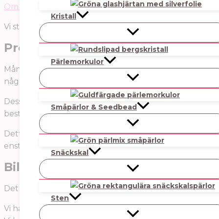
Om nickel (och annat om du skrollar) på Kemikalieins
Kristall
Vi stickprovstestar de inköp vi gör.
Produkter
Pärlemorkulor
Många av pärlorna säljs i förpackningar med olika ant
något som kanske inte kommer att användas.
Dessa artiklar ska packas en och en, styckpriset på des
Småpärlor & Seedbead
beställer två av något försöker vi ta produkter som är s
Detta gäller främst lite finare pärlor och andra specie
enstaka går det alltid bra att kontakta oss på
info@smy
Snäckskal
Bilder
Det är alltid en utmaning att få produktbilder att återg
Sten
Vi har gjort vårt absolut bästa för att bilden och produ