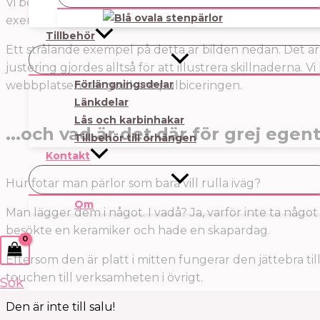
Vi ber dock vidare om din förståelse för att viss avvike
exempelvis, två howlite-pärlor ser aldrig likadana ut – s
Tillbehör
Ett strålande exempel på detta är bilden nedan. Det ä
justering gjordes alltså för att illustrera skillnaderna
Förlängningsdelar
webbplatsen har godkänt pulbiceringen.
Länkdelar
Lås och karbinhakar
...och vad är det där för grej egen
Tillbehör till örhängen
Kontakt
Hur fotar man pärlor som bara vill rulla iväg?
Om
Man lägger dem i något. I vadå? Ja, varför inte ta något 
besökte en keramiker och hade en skapardag.
Eftersom den är platt i mitten fungerar den jättebra til
touchen till verksamheten i övrigt.
Sök
Den är inte till salu!