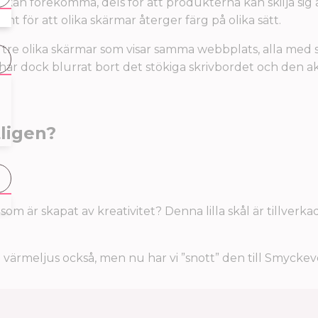
lse kan förekomma, dels för att produkterna kan skilja si
amt för att olika skärmar återger färg på olika sätt.
r tre olika skärmar som visar samma webbplats, alla med
. Vi har dock blurrat bort det stökiga skrivbordet och de
tligen?
som är skapat av kreativitet? Denna lilla skål är tillverk
l värmeljus också, men nu har vi ”snott” den till Smyckev