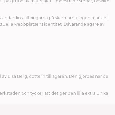
g åt på grund av materialet – mönstrade stenar, howlite,
 standardinställningarna på skärmarna, ingen manuell
n aktuella webbplatsens identitet. Dåvarande ägare av
ad av Elsa Berg, dottern till ägaren. Den gjordes när de
erkstaden och tycker att det ger den lilla extra unika