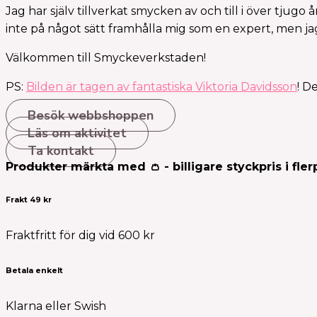
Jag har själv tillverkat smycken av och till i över tjugo 
inte på något sätt framhålla mig som en expert, men jag 
Välkommen till Smyckeverkstaden!
PS:
Bilden är tagen av fantastiska Viktoria Davidsson
! D
Besök webbshoppen
Läs om aktivitet
Ta kontakt
Produkter märkta med 👛 - billigare styckpris i fler
Frakt 49 kr
Fraktfritt för dig vid 600 kr
Betala enkelt
Klarna eller Swish