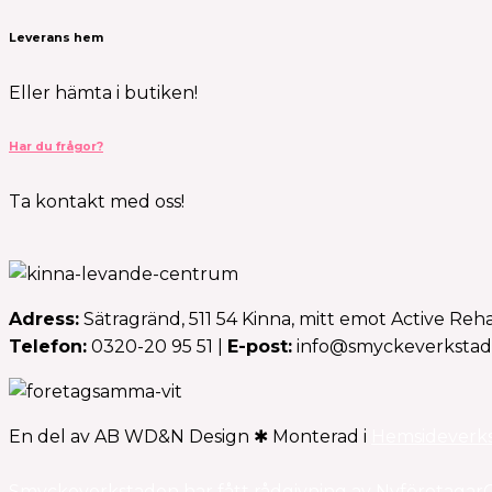
Leverans hem
Eller hämta i butiken!
Har du frågor?
Ta kontakt med oss!
Adress:
Sätragränd, 511 54 Kinna, mitt emot Active Reh
Telefon:
0320-20 95 51 |
E-post:
info@smyckeverkstad
En del av AB WD&N Design ✱ Monterad i
Hemsideverk
Smyckeverkstaden har fått rådgivning av Nyföretaga