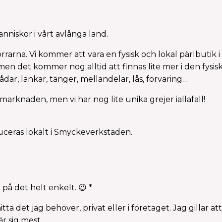
nniskor i vårt avlånga land.
rna. Vi kommer att vara en fysisk och lokal pärlbutik i
 men det kommer nog alltid att finnas lite mer i den fys
ådar, länkar, tänger, mellandelar, lås, förvaring…
 marknaden, men vi har nog lite unika grejer iallafall!
ceras lokalt i Smyckeverkstaden.
d på det helt enkelt. 😉 *
hitta det jag behöver, privat eller i företaget. Jag
gillar at
r sig mest.