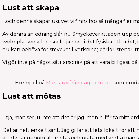
Lust att skapa
…och denna skaparlust vet vi finns hos så många fler mä
Av denna anledning slår nu Smyckeverkstaden upp dörra
webbplatsen alltid ska följa med i det fysiska utbudet,
du kan behöva för smycketillverkning; pärlor, stenar, tr
Vi gör inte på något sätt anspråk på att vara billigast på
Exempel på
Margaux från dag och natt
som produ
Lust att mötas
…tja, man ser ju inte att det är jag, men ni får ta mitt or
Det är helt enkelt sant. Jag gillar att leta lokalt för att 
att det är genom att mötas och prata med andra man lä