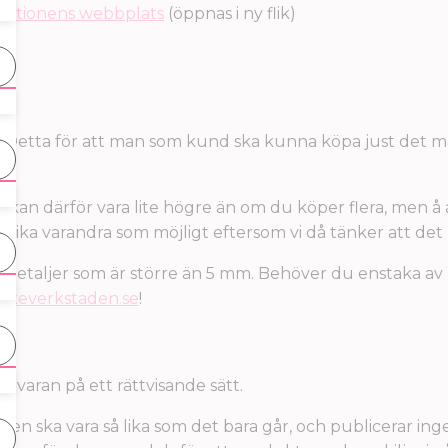
pektionens webbplats
(öppnas i ny flik)
al. Detta för att man som kund ska kunna köpa just det 
sa kan därför vara lite högre än om du köper flera, men å
å lika varandra som möjligt eftersom vi då tänker att det
lla detaljer som är större än 5 mm. Behöver du enstaka av
ckeverkstaden.se
!
e varan på ett rättvisande sätt.
kten ska vara så lika som det bara går, och publicerar in