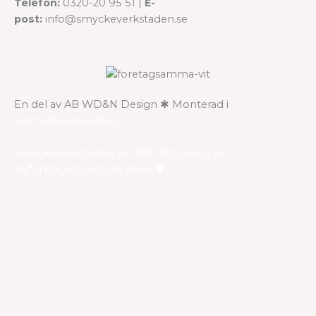
Telefon:
0320-20 95 51 |
E-
post:
info@smyckeverkstaden.se
En del av AB WD&N Design ✱ Monterad i
Hemsideverkstaden
Smyckeverkstaden har fått rådgivning av
NyföretagarCentrum Mark 💗