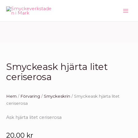
Hoppa
till
innehåll
Smyckeask hjärta litet
ceriserosa
Hem
/
Förvaring
/
Smyckeskrin
/ Smyckeask hjärta litet
ceriserosa
Ask hjärta litet ceriserosa
20,00
kr