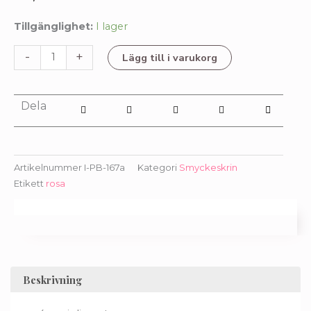
Smyckeask
Tillgänglighet:
I lager
hjärta
-
+
Lägg till i varukorg
litet
ceriserosa
mängd
Dela
Artikelnummer
I-PB-167a
Kategori
Smyckeskrin
Etikett
rosa
Beskrivning