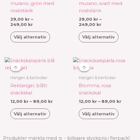
murano, grön med
murano, svart med
De
De
roséstänk
roséstänk
olika
olika
29,00
kr
–
29,00
kr
–
alternativen
alternativen
249,00
kr
249,00
kr
kan
kan
väljas
väljas
Välj alternativ
Välj alternativ
på
på
produktsidan
produktsidan
Prisintervall:
Prisinter
Den
Den
12,00 kr
12,00 kr
här
här
👛
👛
👛
👛
till
till
produkten
produkten
89,00 kr
89,00 k
Hängen & berlocker
Hängen & berlocker
har
har
Rektangel, blått
Blomma, rosa
flera
flera
snäckskal
snäckskal
varianter.
varianter.
12,00
kr
–
89,00
kr
12,00
kr
–
89,00
kr
De
De
olika
olika
Välj alternativ
Välj alternativ
alternativen
alternativen
kan
kan
väljas
väljas
Produkter märkta med 👛 - billigare styckpris i flerpack!
på
på