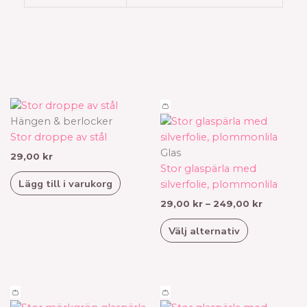
Prisinterv
Den
👛
29,00 kr
här
Hängen & berlocker
till
produkten
Stor droppe av stål
249,00 k
har
Glas
29,00
kr
flera
Stor glaspärla med
Lägg till i varukorg
varianter.
silverfolie, plommonlila
De
29,00
kr
–
249,00
kr
olika
Välj alternativ
alternativen
kan
väljas
på
Prisintervall:
Prisinterv
Den
Den
👛
👛
produktsid
29,00 kr
29,00 kr