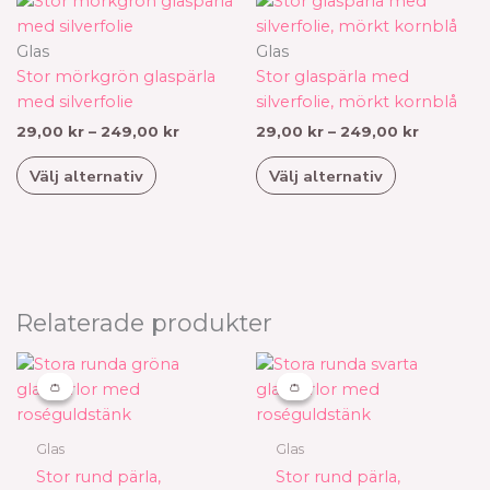
här
här
till
till
produkten
produkten
249,00 kr
249,00 k
har
har
Glas
Glas
flera
flera
Stor mörkgrön glaspärla
Stor glaspärla med
varianter.
varianter.
med silverfolie
silverfolie, mörkt kornblå
De
De
29,00
kr
–
249,00
kr
29,00
kr
–
249,00
kr
olika
olika
Välj alternativ
Välj alternativ
alternativen
alternativen
kan
kan
väljas
väljas
på
på
produktsidan
produktsid
Relaterade produkter
Prisintervall:
Prisintervall:
Den
Den
29,00 kr
29,00 kr
här
här
👛
👛
👛
👛
till
till
produkten
produkten
249,00 kr
249,00 kr
har
har
Glas
Glas
flera
flera
Stor rund pärla,
Stor rund pärla,
varianter.
varianter.