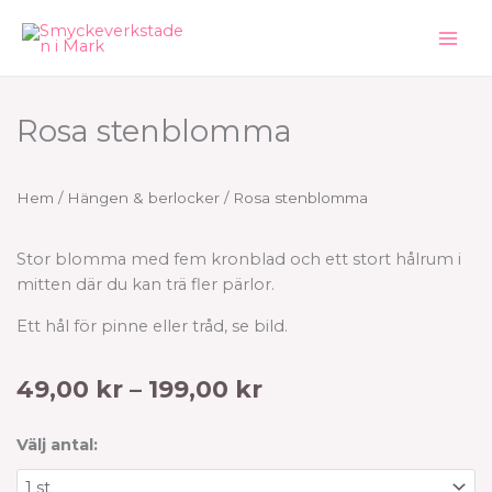
Hoppa
till
innehåll
Rosa stenblomma
Hem
/
Hängen & berlocker
/ Rosa stenblomma
Stor blomma med fem kronblad och ett stort hålrum i
mitten där du kan trä fler pärlor.
Ett hål för pinne eller tråd, se bild.
Prisintervall:
49,00
kr
–
199,00
kr
49,00 kr
till
Rosa
Välj antal:
199,00 kr
stenblomma
mängd