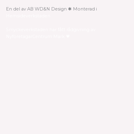
En del av AB WD&N Design ✱ Monterad i
Hemsideverkstaden
Smyckeverkstaden har fått rådgivning av
NyföretagarCentrum Mark 💗