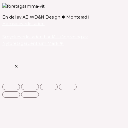
En del av AB WD&N Design ✱ Monterad i
Hemsideverkstaden
Smyckeverkstaden har fått rådgivning av
NyföretagarCentrum Mark 💗