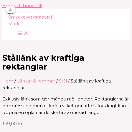
Hoppa till innehåll
👛
👛
Stållänk av kraftiga
rektanglar
Hem
/
Länkar & remmar
/
Stål
/ Stållänk av kraftiga
rektanglar
Exklusiv länk som ger många möjligheter. Rektanglarna är
hoppressade men ej lödda vilket gör att du försiktigt kan
öppna en ögla när du ska ta av önskad längd.
149,00
kr