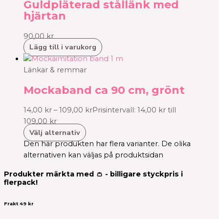
Guldpläterad stållänk med
hjärtan
90,00
kr
Lägg till i varukorg
Länkar & remmar
Mockaband ca 90 cm, grönt
14,00
kr
–
109,00
kr
Prisintervall: 14,00 kr till
109,00 kr
Välj alternativ
Den här produkten har flera varianter. De olika
alternativen kan väljas på produktsidan
Produkter märkta med 👛 - billigare styckpris i
flerpack!
Frakt 49 kr