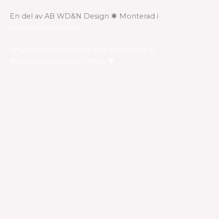
En del av AB WD&N Design ✱ Monterad i
Hemsideverkstaden
Smyckeverkstaden har fått rådgivning av
NyföretagarCentrum Mark 💗