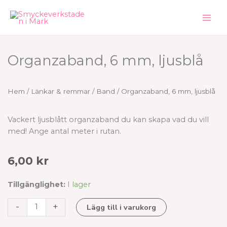
Hoppa
till
innehåll
Organzaband, 6 mm, ljusblå
Hem
/
Länkar & remmar
/
Band
/ Organzaband, 6 mm, ljusblå
Vackert ljusblått organzaband du kan skapa vad du vill
med! Ange antal meter i rutan.
6,00
kr
Organzaband,
Tillgänglighet:
I lager
6
-
+
Lägg till i varukorg
mm,
ljusblå