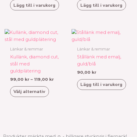
Lägg till i varukorg
Lägg till i varukorg
Prisintervall:
Den
99,00 kr
här
till
produkten
119,00 kr
Länkar & remmar
Länkar & remmar
har
Kullänk, diamond cut,
Stållänk med emalj,
flera
stål med
guld/blå
varianter.
guldplätering
90,00
kr
De
99,00
kr
–
119,00
kr
olika
Lägg till i varukorg
alternativen
Välj alternativ
kan
väljas
på
produktsidan
Produkter märkta med 👛 - billigare styckpris i flerpack!