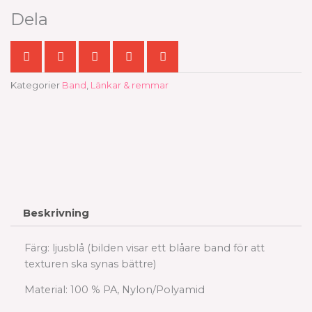
mängd
Dela
Kategorier
Band
,
Länkar & remmar
Beskrivning
Färg: ljusblå (bilden visar ett blåare band för att
texturen ska synas bättre)
Material: 100 % PA, Nylon/Polyamid