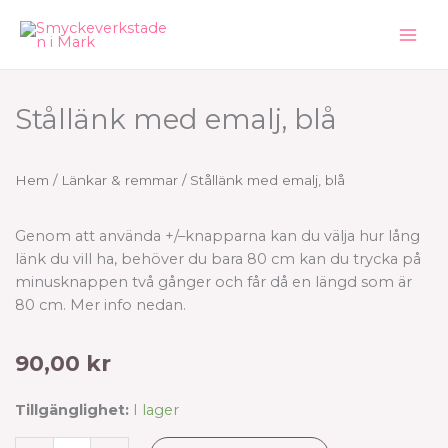
Hoppa
till
innehåll
Stållänk med emalj, blå
Hem
/
Länkar & remmar
/ Stållänk med emalj, blå
Genom att använda +/–knapparna kan du välja hur lång
länk du vill ha, behöver du bara 80 cm kan du trycka på
minusknappen två gånger och får då en längd som är
80 cm. Mer info nedan.
90,00
kr
Stållänk
Tillgänglighet:
I lager
med