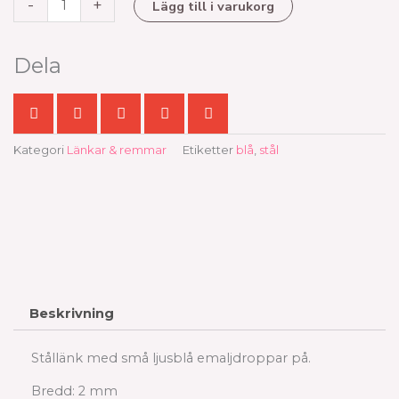
-
+
Lägg till i varukorg
emalj,
blå
mängd
Dela
Kategori
Länkar & remmar
Etiketter
blå
,
stål
Beskrivning
Stållänk med små ljusblå emaljdroppar på.
Bredd: 2 mm