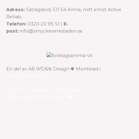
Adress:
Sätragränd, 511 54 Kinna, mitt emot Active
Rehab.
Telefon:
0320-20 95 51 |
E-
post:
info@smyckeverkstaden.se
En del av AB WD&N Design ✱ Monterad i
Hemsideverkstaden
Smyckeverkstaden har fått rådgivning av
NyföretagarCentrum Mark 💗