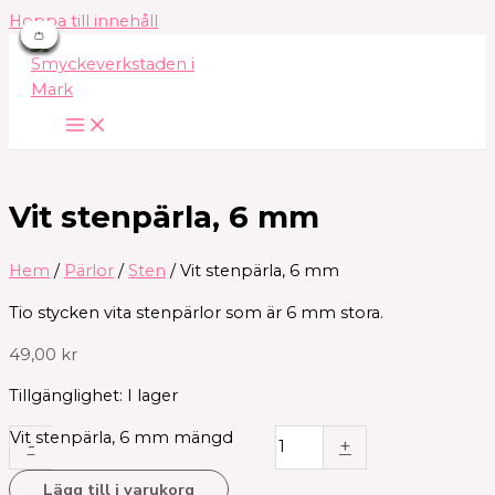
Hoppa till innehåll
👛
👛
👛
👛
👛
👛
👛
👛
Vit stenpärla, 6 mm
Hem
/
Pärlor
/
Sten
/ Vit stenpärla, 6 mm
Tio stycken vita stenpärlor som är 6 mm stora.
49,00
kr
Tillgänglighet:
I lager
Vit stenpärla, 6 mm mängd
-
+
Lägg till i varukorg