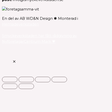
En del av AB WD&N Design ✱ Monterad i
Hemsideverkstaden
Smyckeverkstaden har fått rådgivning av
NyföretagarCentrum Mark 💗