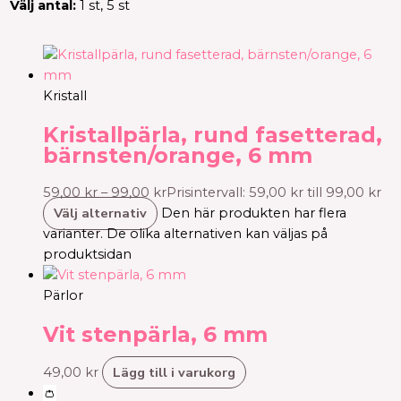
Välj antal:
1 st, 5 st
Kristall
Kristallpärla, rund fasetterad,
bärnsten/orange, 6 mm
59,00
kr
–
99,00
kr
Prisintervall: 59,00 kr till 99,00 kr
Välj alternativ
Den här produkten har flera
varianter. De olika alternativen kan väljas på
produktsidan
Pärlor
Vit stenpärla, 6 mm
Lägg till i varukorg
49,00
kr
👛