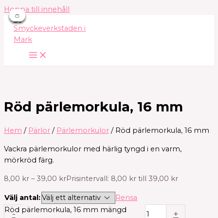
Hoppa till innehåll
👛
👛
👛
👛
👛
Röd pärlemorkula, 16 mm
Hem
/
Pärlor
/
Pärlemorkulor
/ Röd pärlemorkula, 16 mm
Vackra pärlemorkulor med härlig tyngd i en varm,
mörkröd färg.
8,00
kr
–
39,00
kr
Prisintervall: 8,00 kr till 39,00 kr
Välj antal:
Rensa
Röd pärlemorkula, 16 mm mängd
-
+