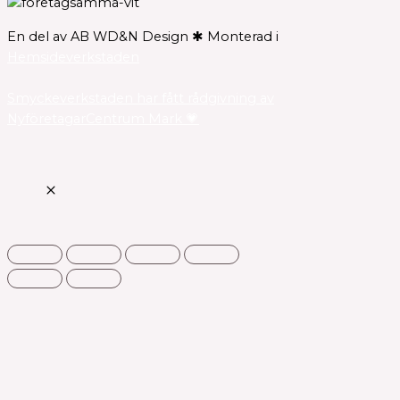
En del av AB WD&N Design ✱ Monterad i
Hemsideverkstaden
Smyckeverkstaden har fått rådgivning av
NyföretagarCentrum Mark 💗