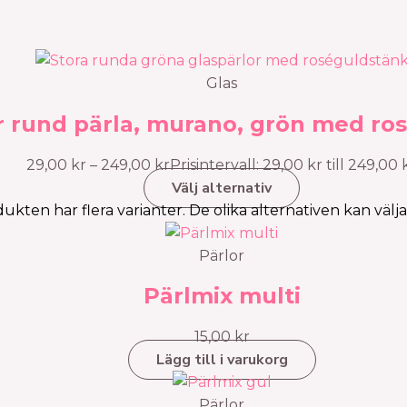
Glas
r rund pärla, murano, grön med ro
29,00
kr
–
249,00
kr
Prisintervall: 29,00 kr till 249,00 
Välj alternativ
ukten har flera varianter. De olika alternativen kan välj
Pärlor
Pärlmix multi
15,00
kr
Lägg till i varukorg
Pärlor