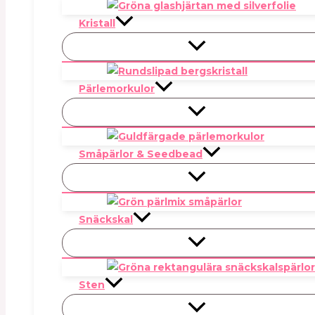
Kristall
Pärlemorkulor
Småpärlor & Seedbead
Snäckskal
Sten