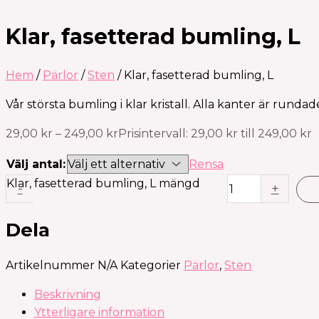
Klar, fasetterad bumling, L
Hem
/
Pärlor
/
Sten
/ Klar, fasetterad bumling, L
Vår största bumling i klar kristall. Alla kanter är runda
29,00
kr
–
249,00
kr
Prisintervall: 29,00 kr till 249,00 kr
Välj antal:
Rensa
Klar, fasetterad bumling, L mängd
-
+
Dela
Artikelnummer
N/A
Kategorier
Pärlor
,
Sten
Beskrivning
Ytterligare information