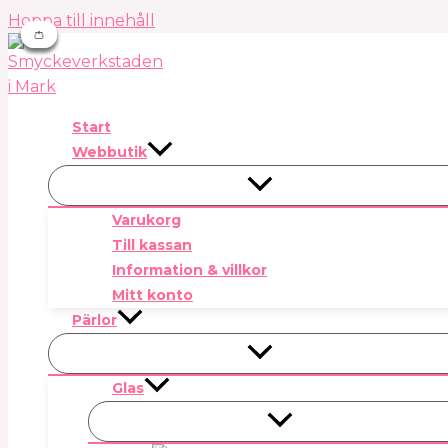
Hoppa till innehåll
👛
👛
👛
👛
👛
Start
Webbutik
Varukorg
Till kassan
Information & villkor
Mitt konto
Pärlor
Glas