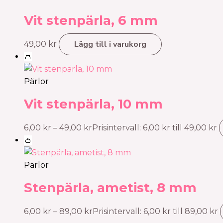
Vit stenpärla, 6 mm
Lägg till i varukorg
49,00
kr
👛
Pärlor
Vit stenpärla, 10 mm
6,00
kr
–
49,00
kr
Prisintervall: 6,00 kr till 49,00 kr
👛
Pärlor
Stenpärla, ametist, 8 mm
6,00
kr
–
89,00
kr
Prisintervall: 6,00 kr till 89,00 kr