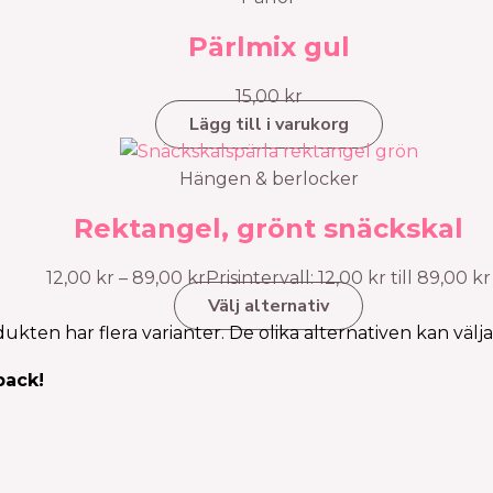
Pärlmix gul
15,00
kr
Lägg till i varukorg
Hängen & berlocker
Rektangel, grönt snäckskal
12,00
kr
–
89,00
kr
Prisintervall: 12,00 kr till 89,00 kr
Välj alternativ
ukten har flera varianter. De olika alternativen kan välj
pack!