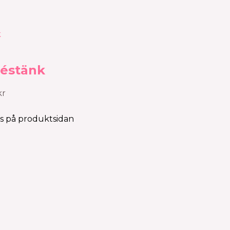
séstänk
kr
as på produktsidan