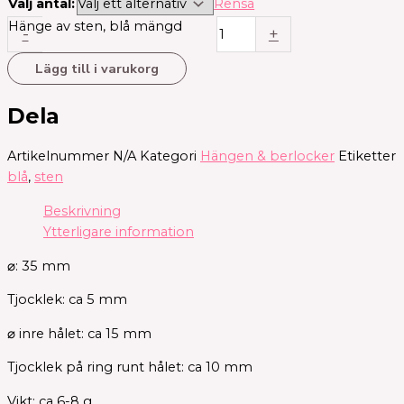
Välj antal:
Rensa
Hänge av sten, blå mängd
-
+
Lägg till i varukorg
Dela
Artikelnummer
N/A
Kategori
Hängen & berlocker
Etiketter
blå
,
sten
Beskrivning
Ytterligare information
⌀: 35 mm
Tjocklek: ca 5 mm
⌀ inre hålet: ca 15 mm
Tjocklek på ring runt hålet: ca 10 mm
Vikt: ca 6-8 g