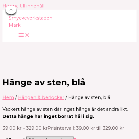
Hoppa till innehåll
👛
👛
👛
👛
👛
👛
👛
Hänge av sten, blå
Hem
/
Hängen & berlocker
/ Hänge av sten, blå
Vackert hänge av sten där inget hänge är det andra likt.
Detta hänge har inget borrat hål i sig.
39,00
kr
–
329,00
kr
Prisintervall: 39,00 kr till 329,00 kr