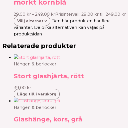
mörkt kornblå
29,00
kr
–
249,00
kr
Prisintervall: 29,00 kr till 249,00 kr
Välj alternativ
Den här produkten har flera
varianter. De olika alternativen kan väljas på
produktsidan
Relaterade produkter
Hängen & berlocker
Stort glashjärta, rött
39,00
kr
Lägg till i varukorg
Hängen & berlocker
Glashänge, kors, grå