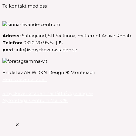
Ta kontakt med oss!
Adress:
Sätragränd, 511 54 Kinna, mitt emot Active Rehab.
Telefon:
0320-20 95 51 |
E-
post:
info@smyckeverkstaden.se
En del av AB WD&N Design ✱ Monterad i
Hemsideverkstaden
Smyckeverkstaden har fått rådgivning av
NyföretagarCentrum Mark 💗