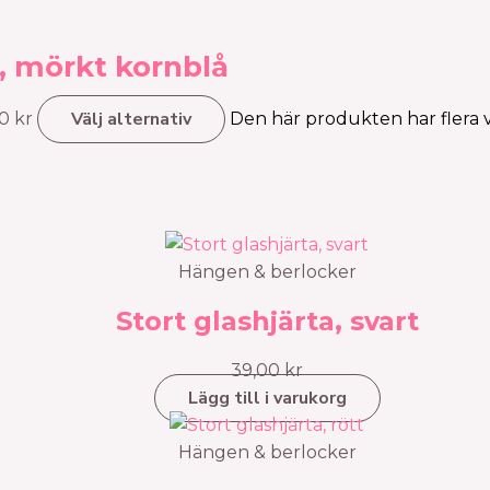
e, mörkt kornblå
Välj alternativ
00 kr
Den här produkten har flera va
Hängen & berlocker
Stort glashjärta, svart
39,00
kr
Lägg till i varukorg
Hängen & berlocker