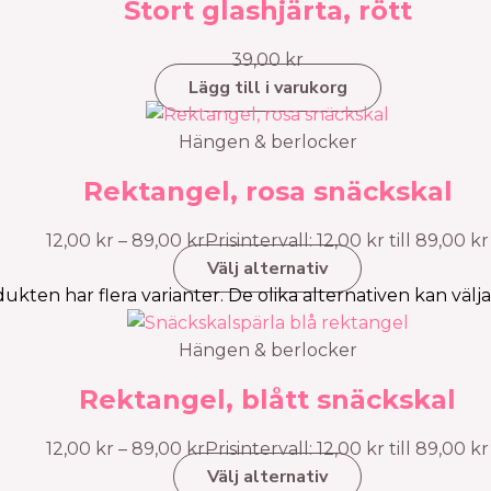
Stort glashjärta, rött
39,00
kr
Lägg till i varukorg
Hängen & berlocker
Rektangel, rosa snäckskal
12,00
kr
–
89,00
kr
Prisintervall: 12,00 kr till 89,00 kr
Välj alternativ
ukten har flera varianter. De olika alternativen kan välj
Hängen & berlocker
Rektangel, blått snäckskal
12,00
kr
–
89,00
kr
Prisintervall: 12,00 kr till 89,00 kr
Välj alternativ