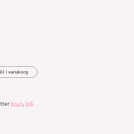
ll i varukorg
tter
brun
,
grå