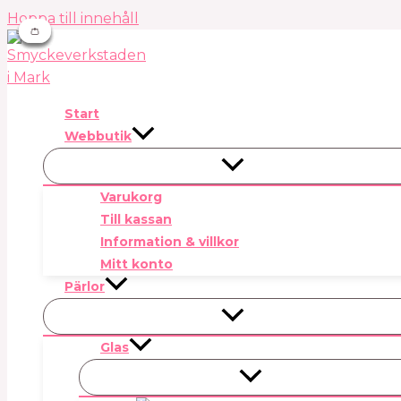
Hoppa till innehåll
👛
👛
👛
👛
👛
Start
Webbutik
Varukorg
Till kassan
Information & villkor
Mitt konto
Pärlor
Glas