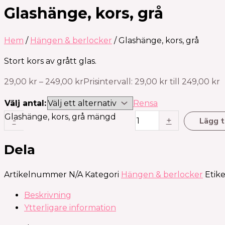
Glashänge, kors, grå
Hem
/
Hängen & berlocker
/ Glashänge, kors, grå
Stort kors av grått glas.
29,00
kr
–
249,00
kr
Prisintervall: 29,00 kr till 249,00 kr
Välj antal:
Rensa
Glashänge, kors, grå mängd
-
+
Lägg ti
Dela
Artikelnummer
N/A
Kategori
Hängen & berlocker
Etike
Beskrivning
Ytterligare information