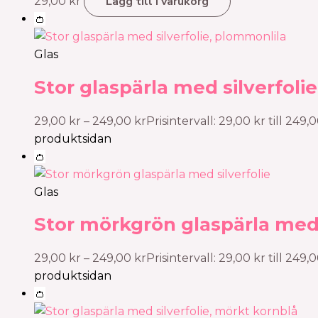
Lägg till i varukorg
29,00
kr
👛
Glas
Stor glaspärla med silverfoli
29,00
kr
–
249,00
kr
Prisintervall: 29,00 kr till 249,
produktsidan
👛
Glas
Stor mörkgrön glaspärla med 
29,00
kr
–
249,00
kr
Prisintervall: 29,00 kr till 249,
produktsidan
👛