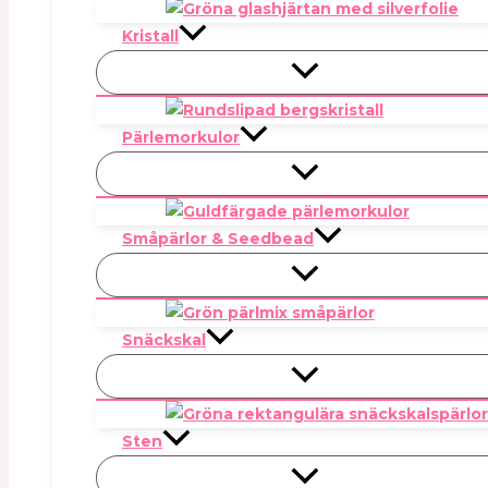
Kristall
Pärlemorkulor
Småpärlor & Seedbead
Snäckskal
Sten