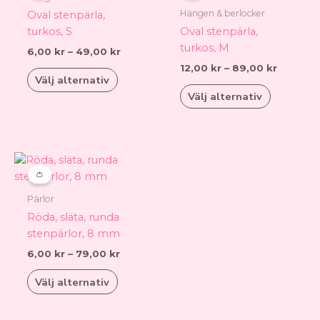
på
på
produkten
produkt
49,00 kr
89,00 k
Hängen & berlocker
Oval stenpärla,
produktsidan
produkts
har
har
turkos, S
Oval stenpärla,
flera
flera
turkos, M
6,00
kr
–
49,00
kr
varianter.
varianter.
12,00
kr
–
89,00
kr
De
De
Välj alternativ
olika
olika
Välj alternativ
alternativen
alternati
kan
kan
väljas
väljas
på
på
Prisintervall:
Den
6,00 kr
produktsidan
produkts
här
👛
till
produkten
79,00 kr
Pärlor
har
Röda, släta, runda
flera
stenpärlor, 8 mm
varianter.
6,00
kr
–
79,00
kr
De
olika
Välj alternativ
alternativen
kan