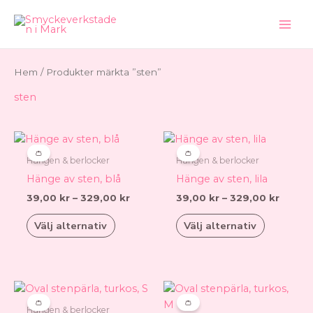
Hoppa
till
innehåll
Hem
/ Produkter märkta ”sten”
sten
Prisintervall:
Prisint
Den
Den
39,00 kr
39,00 
här
här
👛
👛
till
till
Hängen & berlocker
Hängen & berlocker
produkten
produkt
329,00 kr
329,00
Hänge av sten, blå
Hänge av sten, lila
har
har
39,00
kr
–
329,00
kr
39,00
kr
–
329,00
kr
flera
flera
varianter.
varianter.
Välj alternativ
Välj alternativ
De
De
olika
olika
alternativen
alternati
kan
kan
Prisintervall:
Prisinter
Den
Den
6,00 kr
12,00 kr
väljas
väljas
här
här
👛
👛
till
till
Hängen & berlocker