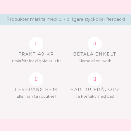
väljas
på
produktsidan
Produkter märkta med 👛 - billigare styckpris i flerpack!
FRAKT 49 KR
BETALA ENKELT
Fraktfritt för dig vid 600 kr
Klarna eller Swish
LEVERANS HEM
HAR DU FRÅGOR?
Eller hämta i butiken!
Ta kontakt med oss!