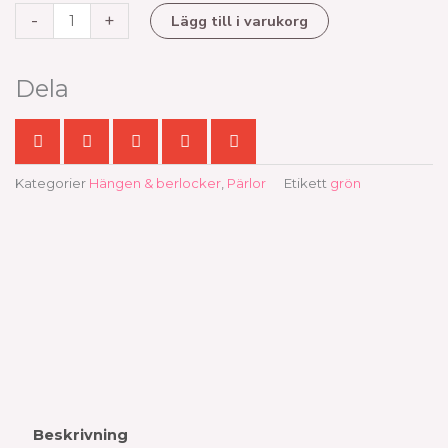
-
+
Lägg till i varukorg
L
mängd
Dela
Kategorier
Hängen & berlocker
,
Pärlor
Etikett
grön
Beskrivning