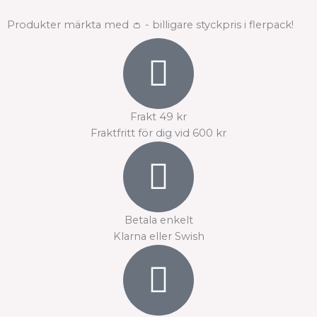
väljas
väljas
Produkter märkta med 👛 - billigare styckpris i flerpack!
på
på
produktsidan
produktsidan
Frakt 49 kr
Fraktfritt för dig vid 600 kr
Betala enkelt
Klarna eller Swish