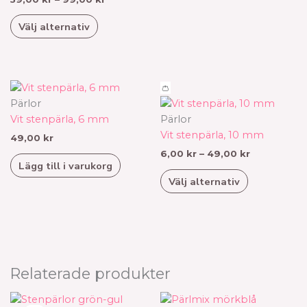
alternativen
Välj alternativ
kan
väljas
på
produktsidan
Prisinterval
Den
👛
6,00 kr
här
Pärlor
till
produkten
Vit stenpärla, 6 mm
Pärlor
49,00 kr
har
Vit stenpärla, 10 mm
49,00
kr
flera
6,00
kr
–
49,00
kr
Lägg till i varukorg
varianter.
Välj alternativ
De
olika
alternativen
kan
väljas
på
Relaterade produkter
produktsid
Prisintervall:
Den