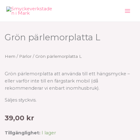
Hoppa
till
innehåll
Grön pärlemorplatta L
Hem
/
Pärlor
/ Grön pärlemorplatta L
Grön pärlemorplatta att använda till ett hängsmycke –
eller varför inte till en färgstark mobil (då
rekommenderar vi enbart inomhusbruk).
Säljes styckvis.
39,00
kr
Grön
Tillgänglighet:
I lager
pärlemorplatta