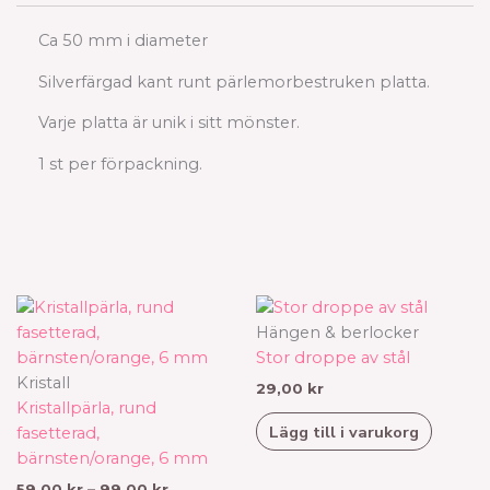
Ca 50 mm i diameter
Silverfärgad kant runt pärlemorbestruken platta.
Varje platta är unik i sitt mönster.
1 st per förpackning.
Prisintervall:
Den
59,00 kr
här
Hängen & berlocker
till
produkten
Stor droppe av stål
99,00 kr
har
Kristall
29,00
kr
flera
Kristallpärla, rund
Lägg till i varukorg
varianter.
fasetterad,
De
bärnsten/orange, 6 mm
olika
59,00
kr
–
99,00
kr