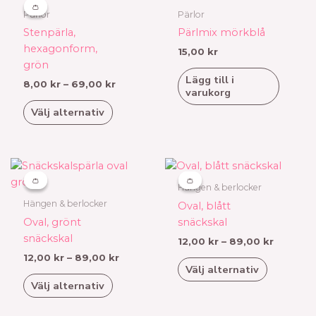
8,00 kr
här
👛
👛
till
Pärlor
Pärlor
produkten
69,00 kr
Stenpärla,
Pärlmix mörkblå
har
hexagonform,
15,00
kr
flera
grön
varianter.
Lägg till i
8,00
kr
–
69,00
kr
De
varukorg
olika
Välj alternativ
alternativen
kan
väljas
Prisintervall:
Prisinter
Den
Den
på
12,00 kr
12,00 kr
här
här
👛
👛
👛
👛
produktsidan
till
till
Hängen & berlocker
produkten
produkten
89,00 kr
89,00 k
Hängen & berlocker
Oval, blått
har
har
Oval, grönt
snäckskal
flera
flera
snäckskal
12,00
kr
–
89,00
kr
varianter.
varianter.
12,00
kr
–
89,00
kr
De
De
Välj alternativ
olika
olika
Välj alternativ
alternativen
alternativen
kan
kan