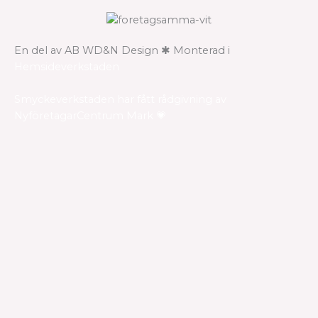
En del av AB WD&N Design ✱ Monterad i
Hemsideverkstaden
Smyckeverkstaden har fått rådgivning av
NyföretagarCentrum Mark 💗