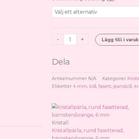
99,
kristallpärlor,
jeansblå,
4
mm
mängd
-
+
Lägg till i varu
Dela
Artikelnummer
N/A
Kategorier
Krista
Etiketter
4 mm
,
blå
,
fasett
,
jeansblå
,
kr
Prisintervall:
Den
59,00 kr
här
till
produkten
Kristall
99,00 kr
har
Kristallpärla, rund fasetterad,
flera
bärnsten/orange, 6 mm