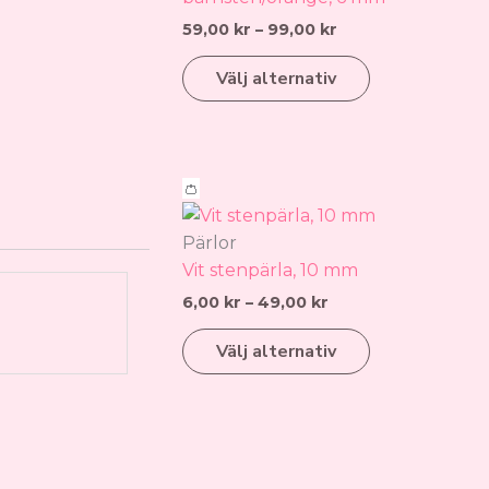
varianter.
59,00
kr
–
99,00
kr
De
Välj alternativ
olika
alternativen
kan
väljas
Prisintervall:
på
Den
👛
6,00 kr
produktsidan
här
till
produkten
Pärlor
49,00 kr
har
Vit stenpärla, 10 mm
flera
6,00
kr
–
49,00
kr
varianter.
Välj alternativ
De
olika
alternativen
kan
väljas
på