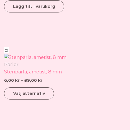
Lägg till i varukorg
Prisintervall:
Den
👛
6,00 kr
här
till
produkten
Pärlor
89,00 kr
har
Stenpärla, ametist, 8 mm
flera
6,00
kr
–
89,00
kr
varianter.
Välj alternativ
De
olika
alternativen
kan
väljas
på