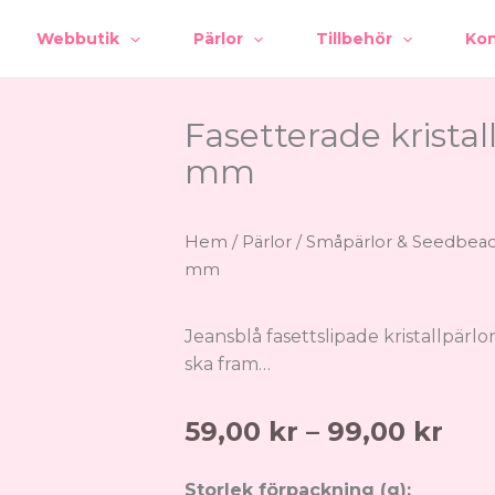
Webbutik
Pärlor
Tillbehör
Kon
Fasetterade kristall
mm
Hem
/
Pärlor
/
Småpärlor & Seedbea
mm
Jeansblå fasettslipade kristallpärlo
ska fram…
Pris
59,00
kr
–
99,00
kr
59,
till
Fasetterade
Storlek förpackning (g):