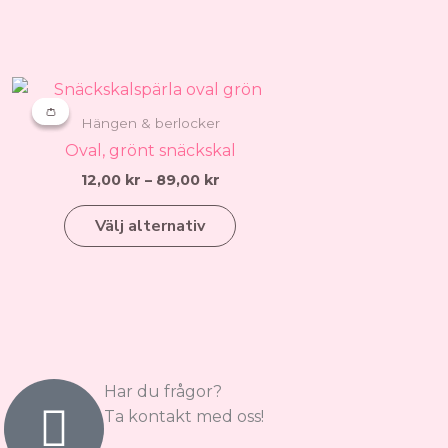
produktsidan
ll:
Prisintervall:
Den
12,00 kr
👛
👛
här
till
Hängen & berlocker
produkten
89,00 kr
Oval, grönt snäckskal
har
12,00
kr
–
89,00
kr
flera
varianter.
Välj alternativ
De
olika
alternativen
kan
väljas
på
produktsidan
Har du frågor?
Ta kontakt med oss!