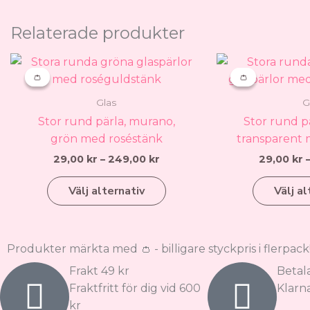
Relaterade produkter
Prisintervall:
Den
29,00 kr
👛
👛
👛
👛
här
till
produkten
249,00 kr
Glas
G
har
Stor rund pärla, murano,
Stor rund p
flera
grön med roséstänk
transparent 
varianter.
29,00
kr
–
249,00
kr
29,00
kr
De
olika
Välj alternativ
Välj al
alternativen
kan
väljas
Produkter märkta med 👛 - billigare styckpris i flerpack
på
produktsidan
Frakt 49 kr
Betal
Fraktfritt för dig vid 600
Klarna
kr