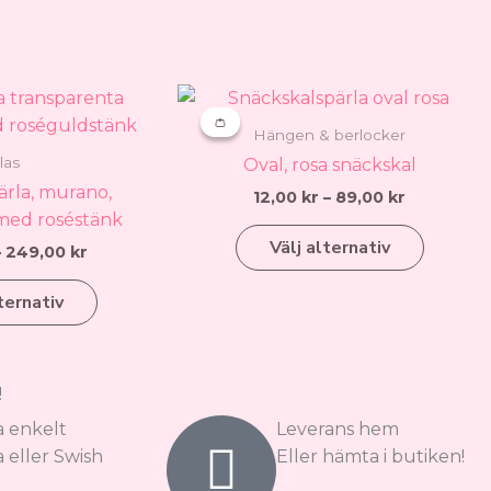
produktsidan
Prisintervall:
Prisinterva
Den
Den
29,00 kr
12,00 kr
👛
👛
här
här
till
till
Hängen & berlocker
produkten
produkten
249,00 kr
89,00 kr
las
Oval, rosa snäckskal
har
har
ärla, murano,
12,00
kr
–
89,00
kr
flera
flera
med roséstänk
varianter.
varianter.
Välj alternativ
–
249,00
kr
De
De
olika
olika
ternativ
alternativen
alternativen
kan
kan
väljas
väljas
!
på
på
produktsidan
produktsidan
a enkelt
Leverans hem
 eller Swish
Eller hämta i butiken!