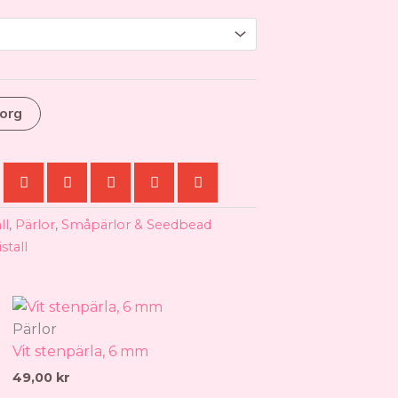
00 kr
korg
ll
,
Pärlor
,
Småpärlor & Seedbead
istall
Pärlor
Vit stenpärla, 6 mm
49,00
kr