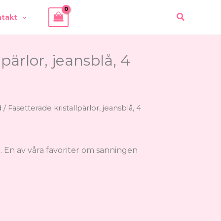
Sök
takt
pärlor, jeansblå, 4
d
/ Fasetterade kristallpärlor, jeansblå, 4
r. En av våra favoriter om sanningen
intervall:
00 kr