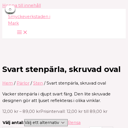
Hoppa till innehåll
👛
👛
👛
👛
👛
👛
👛
Svart stenpärla, skruvad oval
Hem
/
Pärlor
/
Sten
/ Svart stenpärla, skruvad oval
Vacker stenpärla i djupt svart färg. Den lite skruvade
designen gör att ljuset reflekteras i olika vinklar.
12,00
kr
–
89,00
kr
Prisintervall: 12,00 kr till 89,00 kr
Välj antal:
Rensa