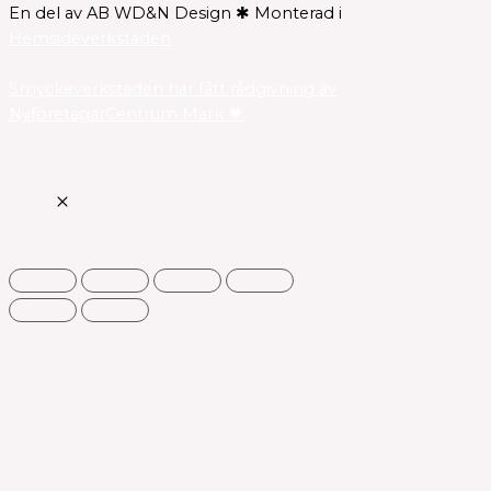
En del av AB WD&N Design ✱ Monterad i
Hemsideverkstaden
Smyckeverkstaden har fått rådgivning av
NyföretagarCentrum Mark 💗