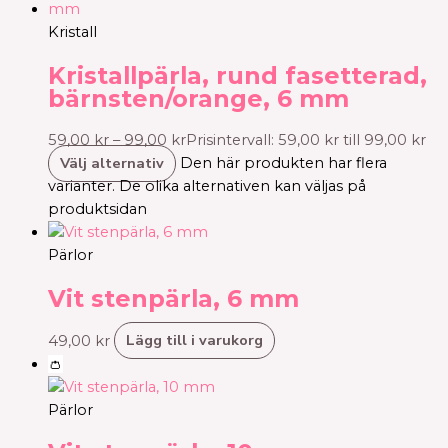
Kristall
Kristallpärla, rund fasetterad,
bärnsten/orange, 6 mm
59,00
kr
–
99,00
kr
Prisintervall: 59,00 kr till 99,00 kr
Välj alternativ
Den här produkten har flera
varianter. De olika alternativen kan väljas på
produktsidan
Pärlor
Vit stenpärla, 6 mm
Lägg till i varukorg
49,00
kr
👛
Pärlor