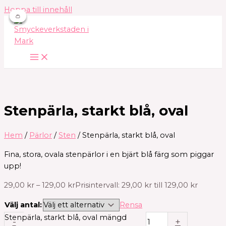
Hoppa till innehåll
👛
👛
👛
Stenpärla, starkt blå, oval
Hem
/
Pärlor
/
Sten
/ Stenpärla, starkt blå, oval
Fina, stora, ovala stenpärlor i en bjärt blå färg som piggar
upp!
29,00
kr
–
129,00
kr
Prisintervall: 29,00 kr till 129,00 kr
Välj antal:
Rensa
Stenpärla, starkt blå, oval mängd
-
+