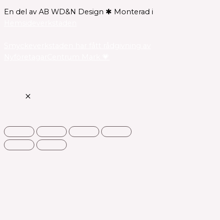
En del av AB WD&N Design ✱ Monterad i
Hemsideverkstaden
Smyckeverkstaden har fått rådgivning av
NyföretagarCentrum Mark 💗