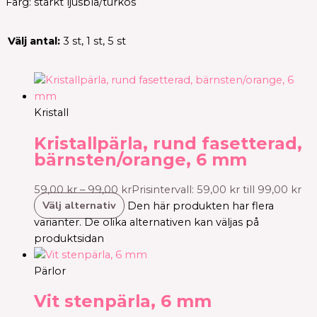
Färg: starkt ljusblå/turkos
Välj antal:
3 st, 1 st, 5 st
Kristall
Kristallpärla, rund fasetterad,
bärnsten/orange, 6 mm
59,00
kr
–
99,00
kr
Prisintervall: 59,00 kr till 99,00 kr
Välj alternativ
Den här produkten har flera
varianter. De olika alternativen kan väljas på
produktsidan
Pärlor
Vit stenpärla, 6 mm