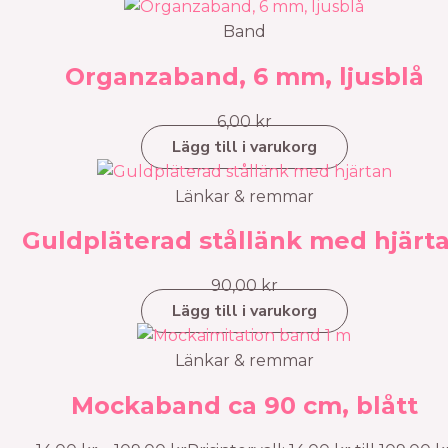
Band
Organzaband, 6 mm, ljusblå
6,00
kr
Lägg till i varukorg
Länkar & remmar
Guldpläterad stållänk med hjärt
90,00
kr
Lägg till i varukorg
Länkar & remmar
Mockaband ca 90 cm, blått