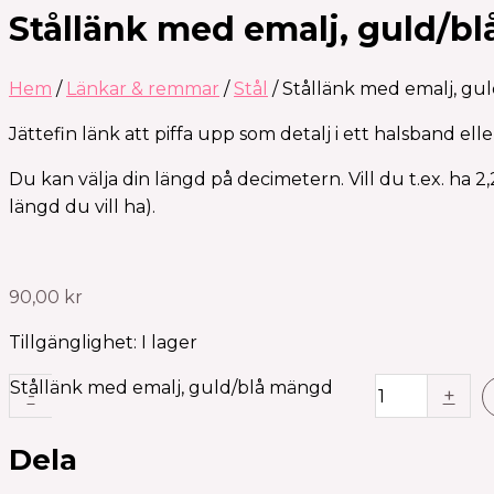
Stållänk med emalj, guld/bl
Hem
/
Länkar & remmar
/
Stål
/ Stållänk med emalj, gul
Jättefin länk att piffa upp som detalj i ett halsband ell
Du kan välja din längd på decimetern. Vill du t.ex. ha 2,
längd du vill ha).
90,00
kr
Tillgänglighet:
I lager
Stållänk med emalj, guld/blå mängd
-
+
Dela