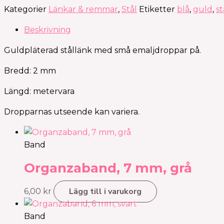
Kategorier
Länkar & remmar
,
Stål
Etiketter
blå
,
guld
,
st
Beskrivning
Guldpläterad stållänk med små emaljdroppar på.
Bredd: 2 mm
Längd: metervara
Dropparnas utseende kan variera.
Band
Organzaband, 7 mm, grå
Lägg till i varukorg
6,00
kr
Band