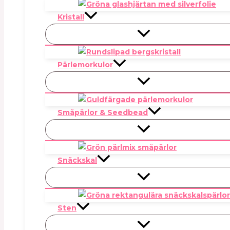
Kristall
Pärlemorkulor
Småpärlor & Seedbead
Snäckskal
Sten