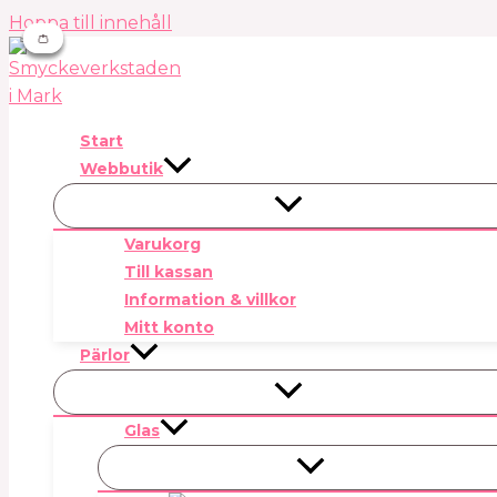
Hoppa till innehåll
👛
👛
👛
👛
Start
Webbutik
Varukorg
Till kassan
Information & villkor
Mitt konto
Pärlor
Glas