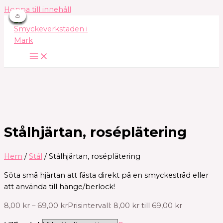
Hoppa till innehåll
👛
👛
👛
👛
👛
👛
👛
Stålhjärtan, roséplätering
Hem
/
Stål
/ Stålhjärtan, roséplätering
Söta små hjärtan att fästa direkt på en smyckestråd eller
att använda till hänge/berlock!
8,00
kr
–
69,00
kr
Prisintervall: 8,00 kr till 69,00 kr