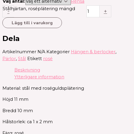
Välj antal:
Rensa
Stålhjärtan, roséplätering mängd
-
+
Lägg till i varukorg
Dela
Artikelnummer
N/A
Kategorier
Hängen & berlocker
,
Pärlor
,
Stål
Etikett
rosé
Beskrivning
Ytterligare information
Material: stål med roséguldsplätering
Höjd 11 mm
Bredd 10 mm
Hålstorlek: ca 1 x 2 mm
Färg: rosé