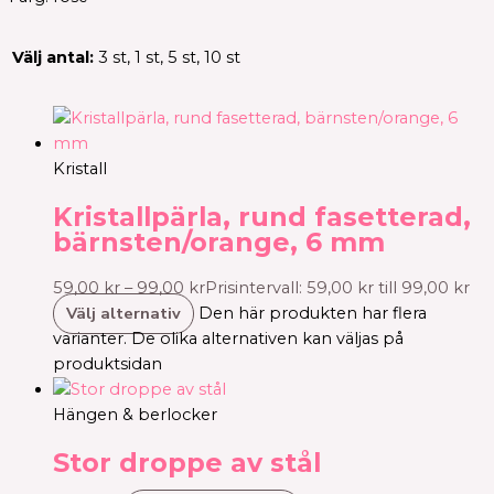
Välj antal:
3 st, 1 st, 5 st, 10 st
Kristall
Kristallpärla, rund fasetterad,
bärnsten/orange, 6 mm
59,00
kr
–
99,00
kr
Prisintervall: 59,00 kr till 99,00 kr
Välj alternativ
Den här produkten har flera
varianter. De olika alternativen kan väljas på
produktsidan
Hängen & berlocker
Stor droppe av stål