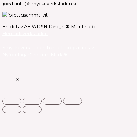
post:
info@smyckeverkstaden.se
En del av AB WD&N Design ✱ Monterad i
Hemsideverkstaden
Smyckeverkstaden har fått rådgivning av
NyföretagarCentrum Mark 💗