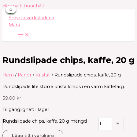
Hoppa till innehåll
👛
👛
👛
👛
Rundslipade chips, kaffe, 20 g
Hem
/
Pärlor
/
Kristall
/ Rundslipade chips, kaffe, 20 g
Rundslipade lite större kristallchips i en varm kaffefärg.
59,00
kr
Tillgänglighet:
I lager
Rundslipade chips, kaffe, 20 g mängd
-
+
Lägg till i varukorg