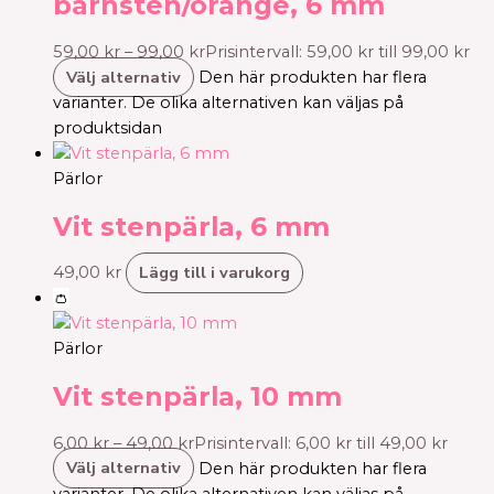
bärnsten/orange, 6 mm
59,00
kr
–
99,00
kr
Prisintervall: 59,00 kr till 99,00 kr
Välj alternativ
Den här produkten har flera
varianter. De olika alternativen kan väljas på
produktsidan
Pärlor
Vit stenpärla, 6 mm
Lägg till i varukorg
49,00
kr
👛
Pärlor
Vit stenpärla, 10 mm
6,00
kr
–
49,00
kr
Prisintervall: 6,00 kr till 49,00 kr
Välj alternativ
Den här produkten har flera
varianter. De olika alternativen kan väljas på