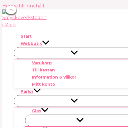
Hoppa till innehåll
👛
👛
👛
👛
👛
👛
👛
Start
Webbutik
Varukorg
Till kassan
Information & villkor
Mitt konto
Pärlor
Glas