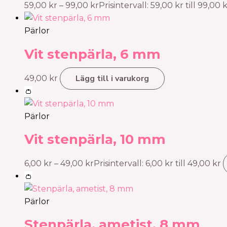
59,00
kr
–
99,00
kr
Prisintervall: 59,00 kr till 99,00 
Pärlor
Vit stenpärla, 6 mm
Lägg till i varukorg
49,00
kr
👛
Pärlor
Vit stenpärla, 10 mm
6,00
kr
–
49,00
kr
Prisintervall: 6,00 kr till 49,00 kr
👛
Pärlor
Stenpärla, ametist, 8 mm