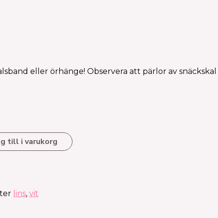
lsband eller örhänge! Observera att pärlor av snäckskal ka
g till i varukorg
ter
lins
,
vit