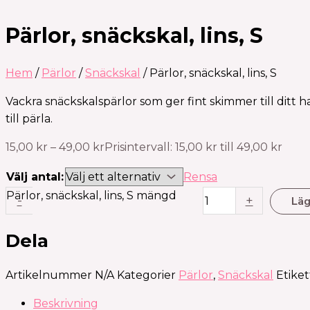
Pärlor, snäckskal, lins, S
Hem
/
Pärlor
/
Snäckskal
/ Pärlor, snäckskal, lins, S
Vackra snäckskalspärlor som ger fint skimmer till ditt ha
till pärla.
15,00
kr
–
49,00
kr
Prisintervall: 15,00 kr till 49,00 kr
Välj antal:
Rensa
Pärlor, snäckskal, lins, S mängd
-
+
Läg
Dela
Artikelnummer
N/A
Kategorier
Pärlor
,
Snäckskal
Etiket
Beskrivning