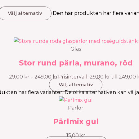
Välj alternativ
Den här produkten har flera varian
Glas
Stor rund pärla, murano, röd
29,00
kr
–
249,00
kr
Prisintervall: 29,00 kr till 249,00 
Välj alternativ
ukten har flera varianter. De olika alternativen kan välj
Pärlor
Pärlmix gul
15,00
kr