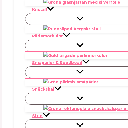
Kristall
Pärlemorkulor
Småpärlor & Seedbead
Snäckskal
Sten