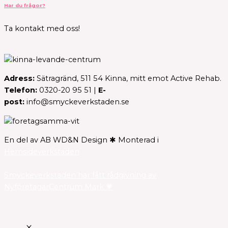
Har du frågor?
Ta kontakt med oss!
Adress:
Sätragränd, 511 54 Kinna, mitt emot Active Rehab.
Telefon:
0320-20 95 51 |
E-
post:
info@smyckeverkstaden.se
En del av AB WD&N Design ✱ Monterad i
Hemsideverkstaden
Smyckeverkstaden har fått rådgivning av
NyföretagarCentrum Mark 💗