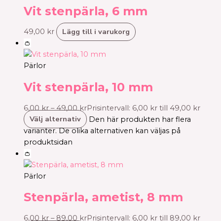
Vit stenpärla, 6 mm
Lägg till i varukorg
49,00
kr
👛
Pärlor
Vit stenpärla, 10 mm
6,00
kr
–
49,00
kr
Prisintervall: 6,00 kr till 49,00 kr
Välj alternativ
Den här produkten har flera
varianter. De olika alternativen kan väljas på
produktsidan
👛
Pärlor
Stenpärla, ametist, 8 mm
6,00
kr
–
89,00
kr
Prisintervall: 6,00 kr till 89,00 kr