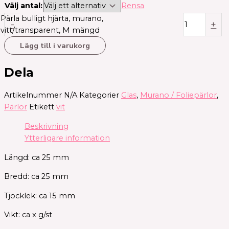
Välj antal:
Rensa
Pärla bulligt hjärta, murano,
-
+
vitt/transparent, M mängd
Lägg till i varukorg
Dela
Artikelnummer
N/A
Kategorier
Glas
,
Murano / Foliepärlor
,
Pärlor
Etikett
vit
Beskrivning
Ytterligare information
Längd: ca 25 mm
Bredd: ca 25 mm
Tjocklek: ca 15 mm
Vikt: ca x g/st