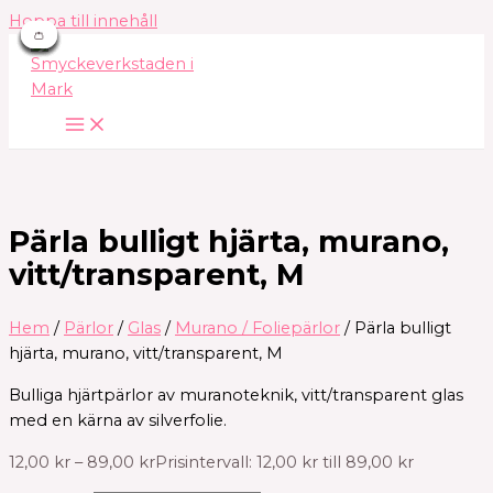
Hoppa till innehåll
👛
👛
👛
👛
👛
👛
👛
👛
👛
Pärla bulligt hjärta, murano,
vitt/transparent, M
Hem
/
Pärlor
/
Glas
/
Murano / Foliepärlor
/ Pärla bulligt
hjärta, murano, vitt/transparent, M
Bulliga hjärtpärlor av muranoteknik, vitt/transparent glas
med en kärna av silverfolie.
12,00
kr
–
89,00
kr
Prisintervall: 12,00 kr till 89,00 kr