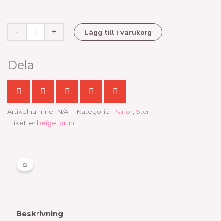
12
mm
mängd
-
+
Lägg till i varukorg
Dela
Artikelnummer
N/A
Kategorier
Pärlor
,
Sten
Etiketter
beige
,
brun
👛
Beskrivning