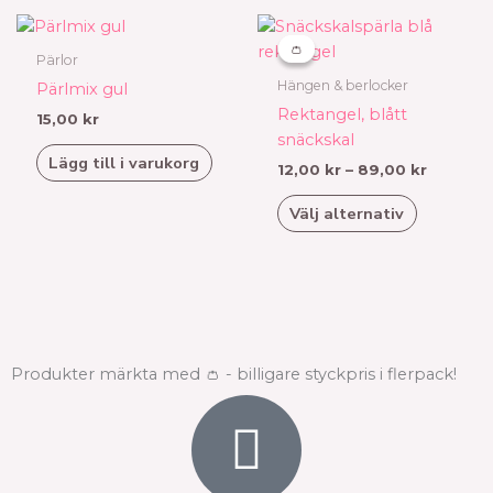
på
Prisinter
Den
12,00 kr
produktsidan
här
👛
👛
till
Pärlor
produkten
89,00 k
Hängen & berlocker
Pärlmix gul
har
Rektangel, blått
15,00
kr
flera
snäckskal
varianter.
Lägg till i varukorg
12,00
kr
–
89,00
kr
De
olika
Välj alternativ
alternativen
kan
väljas
på
produktsidan
Produkter märkta med 👛 - billigare styckpris i flerpack!