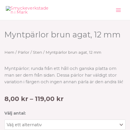
Hoppa
till
innehåll
Myntpärlor brun agat, 12 mm
Hem
/
Pärlor
/
Sten
/ Myntpärlor brun agat, 12 mm
Myntpärlor; runda från ett håll och ganska platta om
man ser dem från sidan. Dessa pärlor har väldigt stor
variation i färgen och ingen annan pärla är den andra lik!
Prisintervall:
8,00
kr
–
119,00
kr
8,00 kr
till
Myntpärlor
Välj antal:
119,00 kr
brun
agat,