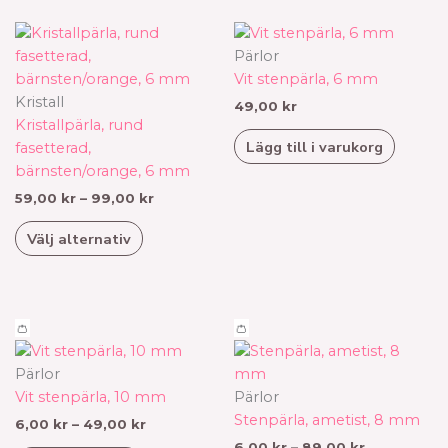
Prisintervall:
Den
59,00 kr
här
Pärlor
till
produkten
Vit stenpärla, 6 mm
99,00 kr
har
Kristall
49,00
kr
flera
Kristallpärla, rund
Lägg till i varukorg
varianter.
fasetterad,
De
bärnsten/orange, 6 mm
olika
59,00
kr
–
99,00
kr
alternativen
Välj alternativ
kan
väljas
på
produktsidan
Prisintervall:
Prisinterval
Den
Den
👛
👛
6,00 kr
6,00 kr
här
här
till
till
produkten
produkten
Pärlor
49,00 kr
89,00 kr
har
har
Vit stenpärla, 10 mm
Pärlor
flera
flera
Stenpärla, ametist, 8 mm
6,00
kr
–
49,00
kr
varianter.
varianter.
6,00
kr
–
89,00
kr