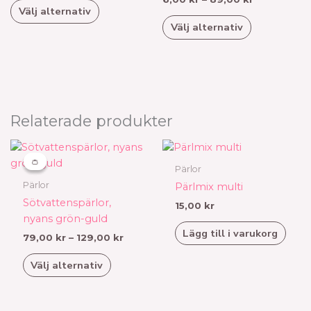
Välj alternativ
De
De
Välj alternativ
olika
olika
alternativen
alternativen
kan
kan
väljas
väljas
på
på
produktsidan
produktsid
Relaterade produkter
Prisintervall:
Den
79,00 kr
här
👛
👛
till
Pärlor
produkten
129,00 kr
Pärlor
Pärlmix multi
har
Sötvattenspärlor,
15,00
kr
flera
nyans grön-guld
varianter.
Lägg till i varukorg
79,00
kr
–
129,00
kr
De
olika
Välj alternativ
alternativen
kan
väljas