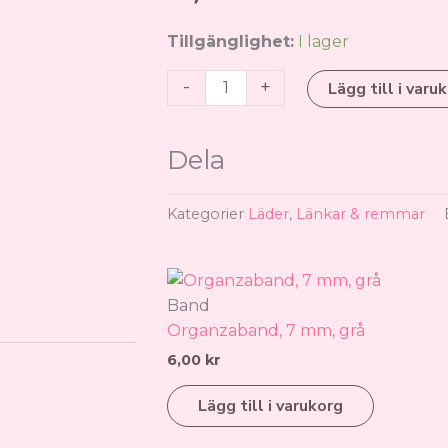
Läderrem
Tillgänglighet:
I lager
2
-
+
Lägg till i varu
mm,
svart
mängd
Dela
Kategorier
Läder
,
Länkar & remmar
Band
Organzaband, 7 mm, grå
6,00
kr
Lägg till i varukorg