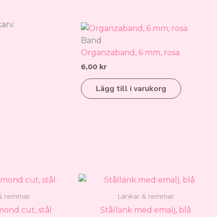
arv.
Band
Organzaband, 6 mm, rosa
6,00
kr
Lägg till i varukorg
Prisintervall:
Den
99,00 kr
här
till
& remmar
Länkar & remmar
produkten
119,00 kr
mond cut, stål
Stållänk med emalj, blå
har