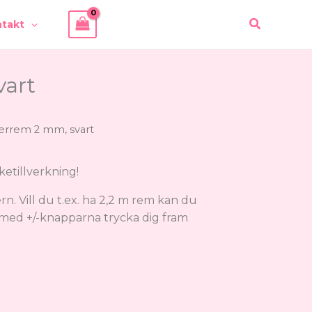
Sök
takt
vart
errem 2 mm, svart
etillverkning!
n. Vill du t.ex. ha 2,2 m rem kan du
n med +/-knapparna trycka dig fram
.