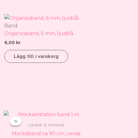
Band
Organzaband, 6 mm, ljusblå
6,00
kr
Lägg till i varukorg
Prisintervall:
Den
14,00 kr
👛
👛
här
till
Länkar & remmar
produkten
109,00 kr
Mockaband ca 90 cm, cerise
har