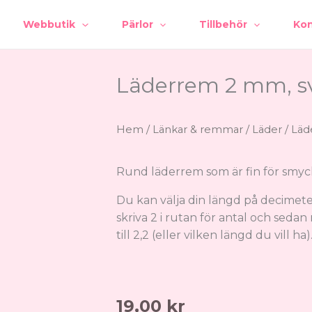
Webbutik
Pärlor
Tillbehör
Kon
Läderrem 2 mm, s
Hem
/
Länkar & remmar
/
Läder
/ Läd
Rund läderrem som är fin för smyck
Du kan välja din längd på decimeter
skriva 2 i rutan för antal och seda
till 2,2 (eller vilken längd du vill ha)
19,00
kr