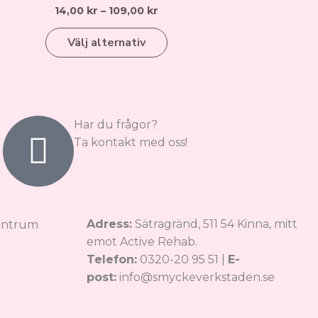
14,00
kr
–
109,00
kr
flera
varianter.
Välj alternativ
De
olika
alternativen
kan
väljas
Har du frågor?
på
Ta kontakt med oss!
produktsidan
Adress:
Sätragränd, 511 54 Kinna, mitt
emot Active Rehab.
Telefon:
0320-20 95 51 |
E-
post:
info@smyckeverkstaden.se