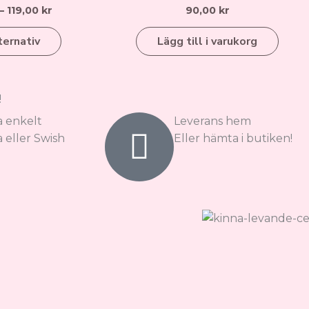
–
119,00
kr
90,00
kr
flera
varianter.
ternativ
Lägg till i varukorg
De
olika
alternativen
!
kan
väljas
a enkelt
Leverans hem
på
 eller Swish
Eller hämta i butiken!
produktsidan