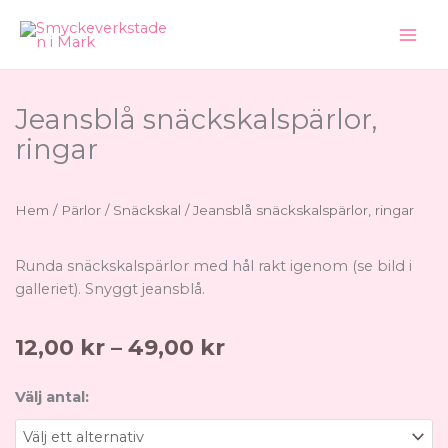
Hoppa
till
innehåll
Jeansblå snäckskalspärlor,
ringar
Hem
/
Pärlor
/
Snäckskal
/ Jeansblå snäckskalspärlor, ringar
Runda snäckskalspärlor med hål rakt igenom (se bild i
galleriet). Snyggt jeansblå.
Prisintervall:
12,00
kr
–
49,00
kr
12,00 kr
till
Jeansblå
Välj antal:
49,00 kr
snäckskalspärlor,
ringar