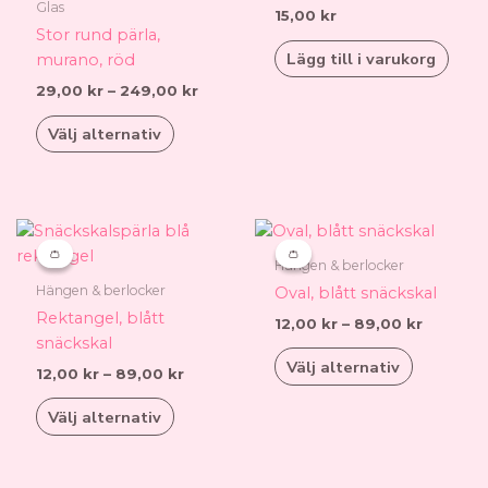
Glas
15,00
kr
flera
Stor rund pärla,
varianter.
Lägg till i varukorg
murano, röd
De
29,00
kr
–
249,00
kr
olika
alternativen
Välj alternativ
kan
väljas
på
produktsidan
Prisintervall:
Prisinter
Den
Den
12,00 kr
12,00 kr
här
här
👛
👛
👛
👛
till
till
Hängen & berlocker
produkten
produkten
89,00 kr
89,00 k
Hängen & berlocker
Oval, blått snäckskal
har
har
Rektangel, blått
12,00
kr
–
89,00
kr
flera
flera
snäckskal
varianter.
varianter.
Välj alternativ
12,00
kr
–
89,00
kr
De
De
olika
olika
Välj alternativ
alternativen
alternativen
kan
kan
väljas
väljas