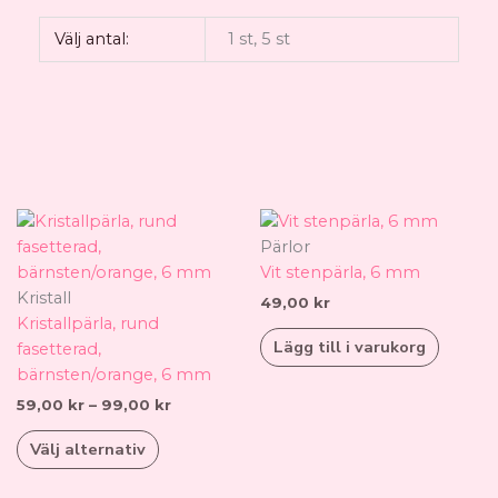
Välj antal:
1 st, 5 st
Prisintervall:
Den
59,00 kr
här
Pärlor
till
produkten
Vit stenpärla, 6 mm
99,00 kr
har
Kristall
49,00
kr
flera
Kristallpärla, rund
Lägg till i varukorg
varianter.
fasetterad,
De
bärnsten/orange, 6 mm
olika
59,00
kr
–
99,00
kr
alternativen
Välj alternativ
kan
väljas