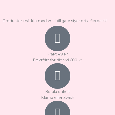
på
på
produktsidan
produktsidan
Produkter märkta med 👛 - billigare styckpris i flerpack!
Frakt 49 kr
Fraktfritt för dig vid 600 kr
Betala enkelt
Klarna eller Swish