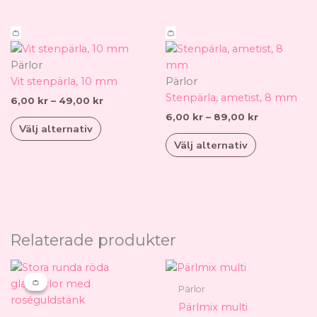
på
produktsidan
Prisintervall:
Prisinterval
Den
Den
👛
👛
6,00 kr
6,00 kr
här
här
till
till
produkten
produkten
Pärlor
49,00 kr
89,00 kr
har
har
Vit stenpärla, 10 mm
Pärlor
flera
flera
Stenpärla, ametist, 8 mm
6,00
kr
–
49,00
kr
varianter.
varianter.
6,00
kr
–
89,00
kr
Välj alternativ
De
De
Välj alternativ
olika
olika
alternativen
alternativen
kan
kan
väljas
väljas
på
på
produktsidan
produktsid
Relaterade produkter
Prisintervall:
Den
29,00 kr
här
👛
👛
till
Pärlor
produkten
249,00 kr
Pärlmix multi
har