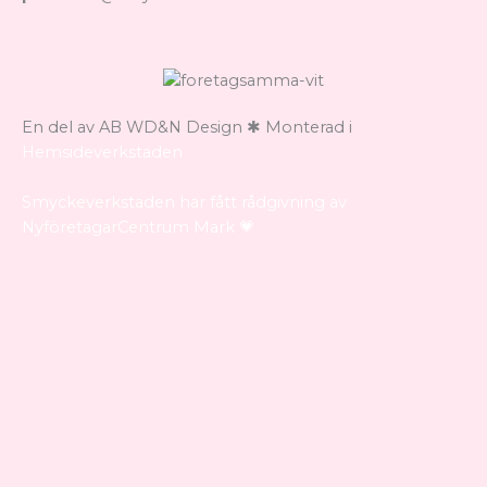
En del av AB WD&N Design ✱ Monterad i
Hemsideverkstaden
Smyckeverkstaden har fått rådgivning av
NyföretagarCentrum Mark 💗