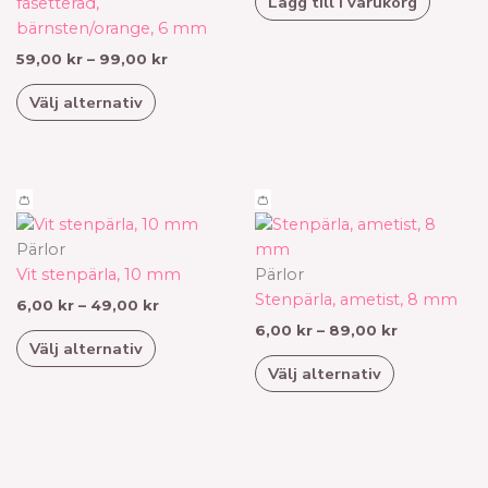
Lägg till i varukorg
varianter.
fasetterad,
De
bärnsten/orange, 6 mm
olika
59,00
kr
–
99,00
kr
alternativen
Välj alternativ
kan
väljas
på
produktsidan
Prisintervall:
Prisinterval
Den
Den
👛
👛
6,00 kr
6,00 kr
här
här
till
till
produkten
produkten
Pärlor
49,00 kr
89,00 kr
har
har
Vit stenpärla, 10 mm
Pärlor
flera
flera
Stenpärla, ametist, 8 mm
6,00
kr
–
49,00
kr
varianter.
varianter.
6,00
kr
–
89,00
kr
Välj alternativ
De
De
Välj alternativ
olika
olika
alternativen
alternativen
kan
kan
väljas
väljas
på
på