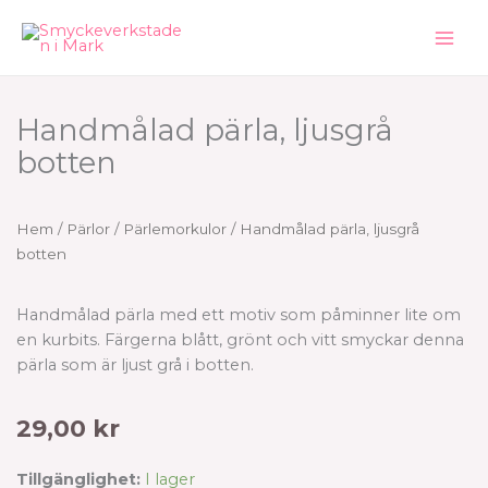
Hoppa
till
innehåll
Handmålad pärla, ljusgrå
botten
Hem
/
Pärlor
/
Pärlemorkulor
/ Handmålad pärla, ljusgrå
botten
Handmålad pärla med ett motiv som påminner lite om
en kurbits. Färgerna blått, grönt och vitt smyckar denna
pärla som är ljust grå i botten.
29,00
kr
Handmålad
Tillgänglighet:
I lager