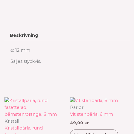
Beskrivning
⌀: 12 mm
Säljes styckvis.
Prisintervall:
Den
59,00 kr
här
Pärlor
till
produkten
Vit stenpärla, 6 mm
99,00 kr
har
Kristall
49,00
kr
flera
Kristallpärla, rund