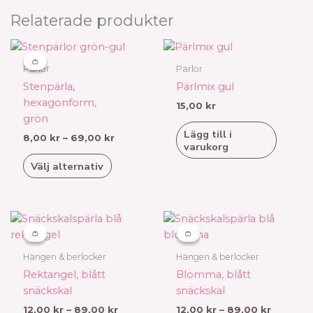
produktsidan
produktsid
Relaterade produkter
Prisintervall:
Den
8,00 kr
här
👛
👛
till
Pärlor
Pärlor
produkten
69,00 kr
Stenpärla,
Pärlmix gul
har
hexagonform,
15,00
kr
flera
grön
varianter.
Lägg till i
8,00
kr
–
69,00
kr
De
varukorg
olika
Välj alternativ
alternativen
kan
väljas
Prisintervall:
Prisinter
Den
Den
på
12,00 kr
12,00 kr
här
här
👛
👛
👛
👛
produktsidan
till
till
produkten
produkten
89,00 kr
89,00 k
Hängen & berlocker
Hängen & berlocker
har
har
Rektangel, blått
Blomma, blått
flera
flera
snäckskal
snäckskal
varianter.
varianter.
12,00
kr
–
89,00
kr
12,00
kr
–
89,00
kr