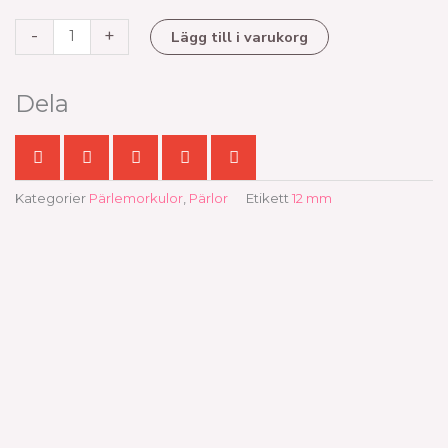
pärla,
-
+
Lägg till i varukorg
ljusgrå
botten
mängd
Dela
Kategorier
Pärlemorkulor
,
Pärlor
Etikett
12 mm