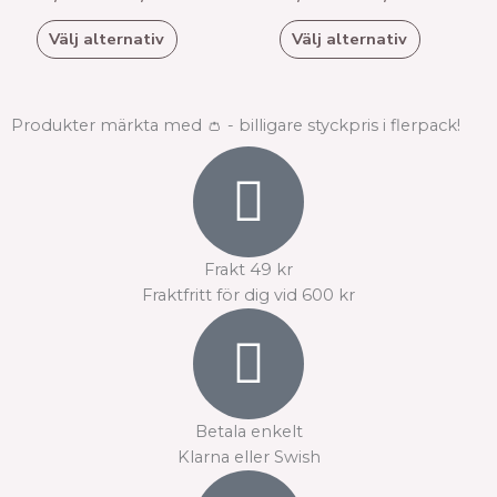
De
De
olika
olika
Välj alternativ
Välj alternativ
alternativen
alternativen
kan
kan
väljas
väljas
Produkter märkta med 👛 - billigare styckpris i flerpack!
på
på
produktsidan
produktsidan
Frakt 49 kr
Fraktfritt för dig vid 600 kr
Betala enkelt
Klarna eller Swish