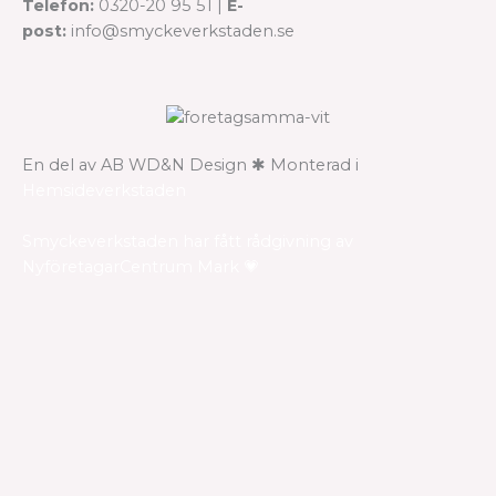
Telefon:
0320-20 95 51 |
E-
post:
info@smyckeverkstaden.se
En del av AB WD&N Design ✱ Monterad i
Hemsideverkstaden
Smyckeverkstaden har fått rådgivning av
NyföretagarCentrum Mark 💗