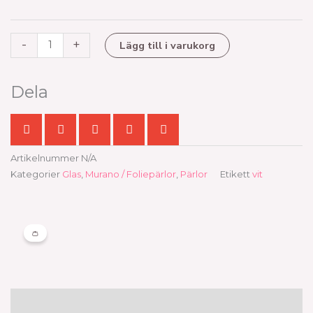
vit
mängd
-
+
Lägg till i varukorg
Dela
Artikelnummer
N/A
Kategorier
Glas
,
Murano / Foliepärlor
,
Pärlor
Etikett
vit
👛
Beskrivning