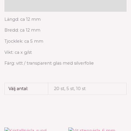
Ytterligare information
Längd: ca 12 mm
Bredd: ca 12 mm
Tjocklek: ca 5 mm
Vikt: ca x g/st
Färg: vitt / transparent glas med silverfolie
Välj antal:
20 st, 5 st, 10 st
Prisintervall:
Den