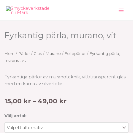
Hoppa
till
innehåll
Fyrkantig pärla, murano, vit
Hem
/
Pärlor
/
Glas
/
Murano / Foliepärlor
/ Fyrkantig pärla,
murano, vit
Fyrkantiga pärlor av muranoteknik, vitt/transparent glas
med en kärna av silverfolie.
Prisintervall:
15,00
kr
–
49,00
kr
15,00 kr
till
Fyrkantig
Välj antal:
49,00 kr
pärla,
murano,