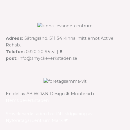
Adress:
Sätragränd, 511 54 Kinna, mitt emot Active
Rehab.
Telefon:
0320-20 95 51 |
E-
post:
info@smyckeverkstaden.se
En del av AB WD&N Design ✱ Monterad i
Hemsideverkstaden
Smyckeverkstaden har fått rådgivning av
NyföretagarCentrum Mark 💗