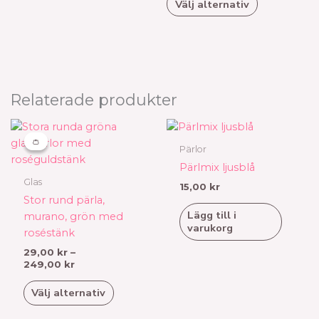
Välj alternativ
olika
olika
alternativen
alternativen
kan
kan
väljas
väljas
på
på
produktsidan
produktsid
Relaterade produkter
Prisintervall:
Den
29,00 kr
här
👛
👛
till
Pärlor
produkten
249,00 kr
Pärlmix ljusblå
har
Glas
15,00
kr
flera
Stor rund pärla,
varianter.
Lägg till i
murano, grön med
De
varukorg
roséstänk
olika
29,00
kr
–
alternativen
249,00
kr
kan
väljas
Välj alternativ
på