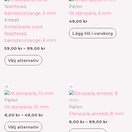
59,00 kr
här
Pärlor
till
produkten
Vit stenpärla, 6 mm
99,00 kr
har
Kristall
49,00
kr
flera
Kristallpärla, rund
Lägg till i varukorg
varianter.
fasetterad,
De
bärnsten/orange, 6 mm
olika
59,00
kr
–
99,00
kr
alternativen
Välj alternativ
kan
väljas
på
produktsidan
Prisintervall:
Prisinterval
Den
Den
👛
👛
6,00 kr
6,00 kr
här
här
till
till
produkten
produkten
Pärlor
49,00 kr
89,00 kr
har
har
Vit stenpärla, 10 mm
Pärlor
flera
flera
Stenpärla, ametist, 8 mm
6,00
kr
–
49,00
kr
varianter.
varianter.
6,00
kr
–
89,00
kr
Välj alternativ
De
De