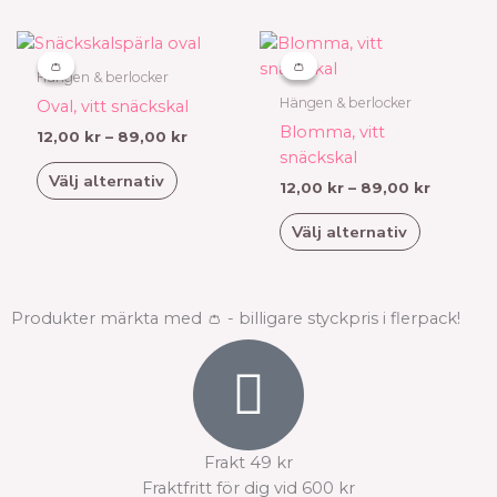
produktsidan
Prisintervall:
Prisinter
Den
Den
12,00 kr
12,00 kr
här
här
👛
👛
👛
👛
till
till
Hängen & berlocker
produkten
produkten
89,00 kr
89,00 k
Hängen & berlocker
Oval, vitt snäckskal
har
har
Blomma, vitt
12,00
kr
–
89,00
kr
flera
flera
snäckskal
varianter.
varianter.
Välj alternativ
12,00
kr
–
89,00
kr
De
De
olika
olika
Välj alternativ
alternativen
alternativen
kan
kan
väljas
väljas
Produkter märkta med 👛 - billigare styckpris i flerpack!
på
på
produktsidan
produktsidan
Frakt 49 kr
Fraktfritt för dig vid 600 kr