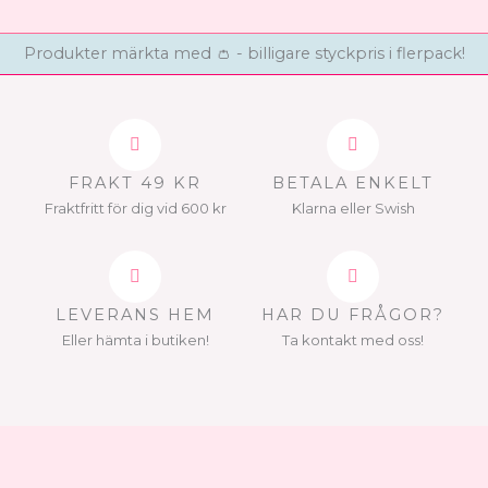
Produkter märkta med 👛 - billigare styckpris i flerpack!
FRAKT 49 KR
BETALA ENKELT
Fraktfritt för dig vid 600 kr
Klarna eller Swish
LEVERANS HEM
HAR DU FRÅGOR?
Eller hämta i butiken!
Ta kontakt med oss!