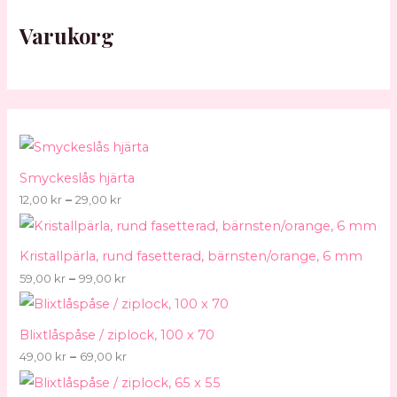
9
2
9
5
6
,
9
9
9
9
Varukorg
0
,
,
,
,
0
0
0
0
0
0
0
0
0
k
r
k
k
k
k
r
r
r
r
Smyckeslås hjärta
12,00
kr
–
29,00
kr
Kristallpärla, rund fasetterad, bärnsten/orange, 6 mm
59,00
kr
–
99,00
kr
Blixtlåspåse / ziplock, 100 x 70
49,00
kr
–
69,00
kr