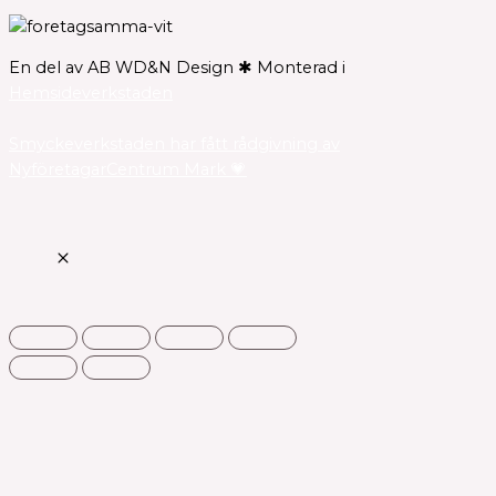
En del av AB WD&N Design ✱ Monterad i
Hemsideverkstaden
Smyckeverkstaden har fått rådgivning av
NyföretagarCentrum Mark 💗