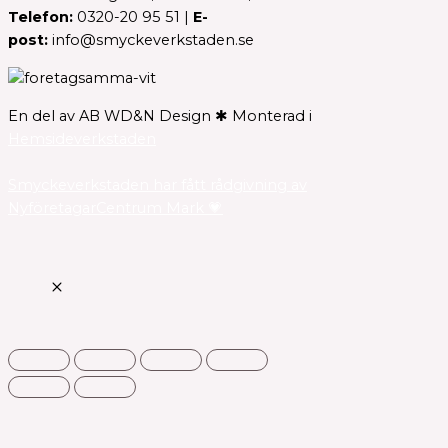
Telefon:
0320-20 95 51 |
E-
post:
info@smyckeverkstaden.se
En del av AB WD&N Design ✱ Monterad i
Hemsideverkstaden
Smyckeverkstaden har fått rådgivning av
NyföretagarCentrum Mark 💗