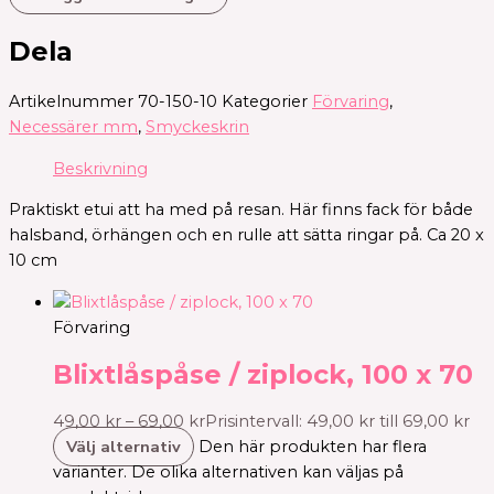
Dela
Artikelnummer
70-150-10
Kategorier
Förvaring
,
Necessärer mm
,
Smyckeskrin
Beskrivning
Praktiskt etui att ha med på resan. Här finns fack för både
halsband, örhängen och en rulle att sätta ringar på. Ca 20 x
10 cm
Förvaring
Blixtlåspåse / ziplock, 100 x 70
49,00
kr
–
69,00
kr
Prisintervall: 49,00 kr till 69,00 kr
Välj alternativ
Den här produkten har flera
varianter. De olika alternativen kan väljas på