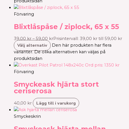
produktsidan
Förvaring
Blixtlåspåse / ziplock, 65 x 55
39,00
kr
–
59,00
kr
Prisintervall: 39,00 kr till 59,00 kr
Välj alternativ
Den här produkten har flera
varianter. De olika alternativen kan väljas på
produktsidan
Förvaring
Smyckeask hjärta stort
ceriserosa
Lägg till i varukorg
40,00
kr
Smyckeskrin
Smyckeask hjärta mellan