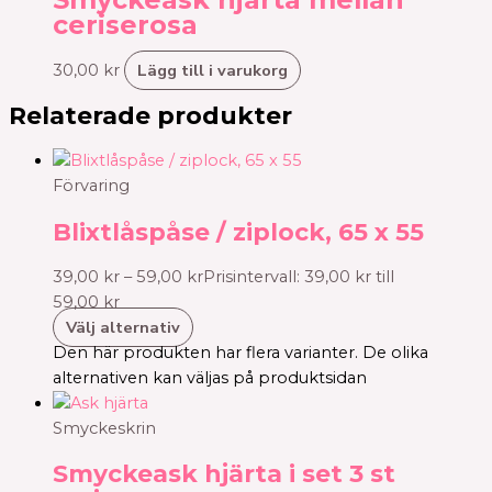
ceriserosa
Lägg till i varukorg
30,00
kr
Relaterade produkter
Förvaring
Blixtlåspåse / ziplock, 65 x 55
39,00
kr
–
59,00
kr
Prisintervall: 39,00 kr till
59,00 kr
Välj alternativ
Den här produkten har flera varianter. De olika
alternativen kan väljas på produktsidan
Smyckeskrin
Smyckeask hjärta i set 3 st