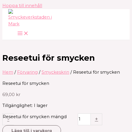
Hoppa till innehåll
Reseetui för smycken
Hem
/
Förvaring
/
Smyckeskrin
/ Reseetui för smycken
Reseetui för smycken
69,00
kr
Tillgänglighet:
I lager
Reseetui för smycken mängd
-
+
Lägg till i varukorg