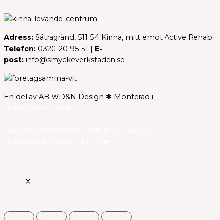
Adress:
Sätragränd, 511 54 Kinna, mitt emot Active Rehab.
Telefon:
0320-20 95 51 |
E-
post:
info@smyckeverkstaden.se
En del av AB WD&N Design ✱ Monterad i
Hemsideverkstaden
Smyckeverkstaden har fått rådgivning av
NyföretagarCentrum Mark 💗