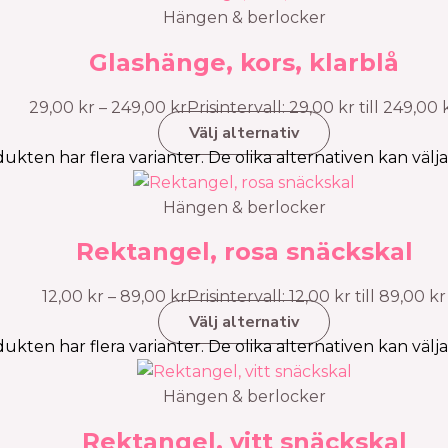
Hängen & berlocker
Glashänge, kors, klarblå
29,00
kr
–
249,00
kr
Prisintervall: 29,00 kr till 249,00 
Välj alternativ
ukten har flera varianter. De olika alternativen kan välj
Hängen & berlocker
Rektangel, rosa snäckskal
12,00
kr
–
89,00
kr
Prisintervall: 12,00 kr till 89,00 kr
Välj alternativ
ukten har flera varianter. De olika alternativen kan välj
Hängen & berlocker
Rektangel, vitt snäckskal