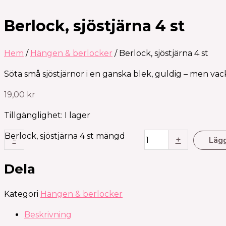
Berlock, sjöstjärna 4 st
Hem
/
Hängen & berlocker
/ Berlock, sjöstjärna 4 st
Söta små sjöstjärnor i en ganska blek, guldig – men vacker
19,00
kr
Tillgänglighet:
I lager
Berlock, sjöstjärna 4 st mängd
-
+
Lägg
Dela
Kategori
Hängen & berlocker
Beskrivning