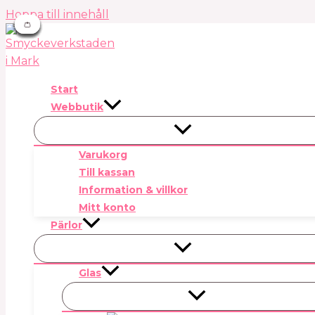
Hoppa till innehåll
👛
👛
👛
👛
👛
👛
👛
👛
Start
Webbutik
Varukorg
Till kassan
Information & villkor
Mitt konto
Pärlor
Glas