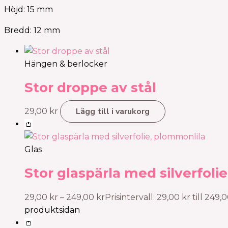
Höjd: 15 mm
Bredd: 12 mm
Hängen & berlocker
Stor droppe av stål
Lägg till i varukorg
29,00
kr
👛
Glas
Stor glaspärla med silverfoli
29,00
kr
–
249,00
kr
Prisintervall: 29,00 kr till 249,
produktsidan
👛