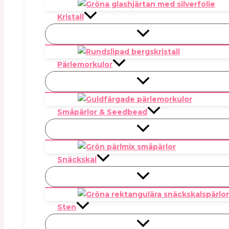
Kristall
Pärlemorkulor
Småpärlor & Seedbead
Snäckskal
Sten