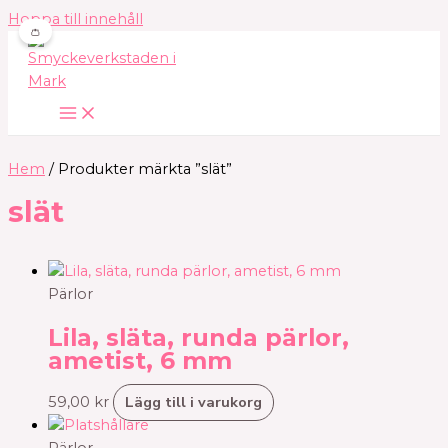
Hoppa till innehåll
👛
Hem
/ Produkter märkta ”slät”
slät
Pärlor
Lila, släta, runda pärlor,
ametist, 6 mm
Lägg till i varukorg
59,00
kr