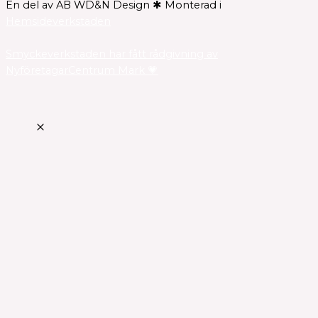
En del av AB WD&N Design ✱ Monterad i
Hemsideverkstaden
Smyckeverkstaden har fått rådgivning av
NyföretagarCentrum Mark 💗