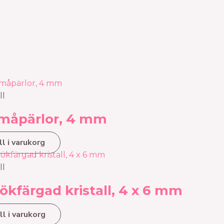
ll
 småpärlor, 4 mm
ll i varukorg
ll
rökfärgad kristall, 4 x 6 mm
ll i varukorg