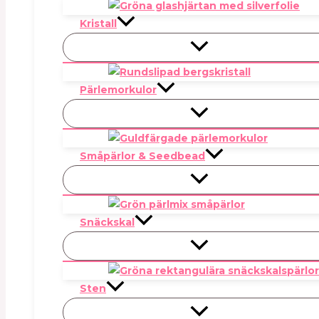
Kristall
Pärlemorkulor
Småpärlor & Seedbead
Snäckskal
Sten